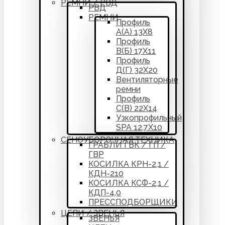
РЕМНИ / РВД
РВД
РЕМНИ
Профиль
А(А) 13Х8
Профиль
В(Б) 17Х11
Профиль
Д(Г) 32Х20
Вентиляторные
ремни
Профиль
С(В) 22Х14
Узкопрофильный
SPA 12,7Х10
СЕНОУБОРОЧНАЯ ТЕХНИКА
ГРАБЛИ ГВК / ГП /
ГВР
КОСИЛКА КРН-2,1 /
КДН-210
КОСИЛКА КСФ-2,1 /
КДП-4,0
ПРЕССПОДБОРЩИКИ
ЦЕПИ / ЗВЕНЬЯ
ЗВЕНЬЯ