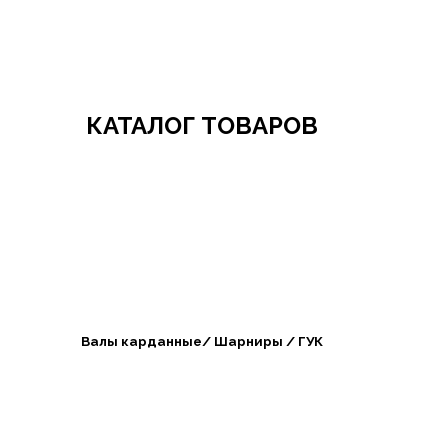
Добро пожаловать в СибАгроБизнес
КАТАЛОГ ТОВАРОВ
Валы карданные/ Шарниры / ГУК