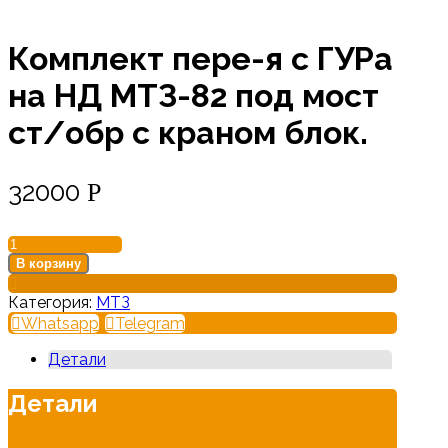
Комплект пере-я с ГУРа
на НД МТЗ-82 под мост
ст/обр с краном блок.
32000
Р
Количество
товара
В корзину
Комплект
пере-
Категория:
МТЗ
я
Whatsapp
Telegram
с
ГУРа
Детали
на
НД
Детали
МТЗ-82
под