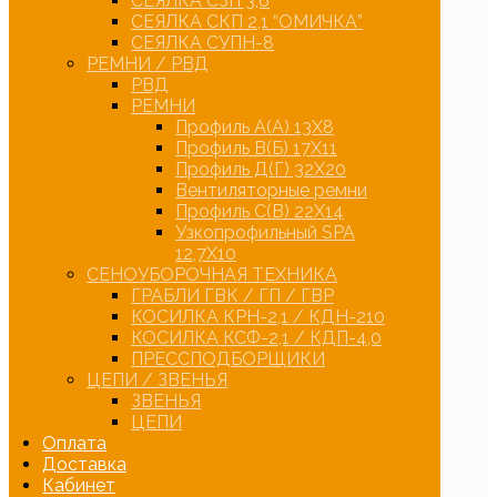
СЕЯЛКА СЗП 3,6
СЕЯЛКА СКП 2,1 “ОМИЧКА”
СЕЯЛКА СУПН-8
РЕМНИ / РВД
РВД
РЕМНИ
Профиль А(А) 13Х8
Профиль В(Б) 17Х11
Профиль Д(Г) 32Х20
Вентиляторные ремни
Профиль С(В) 22Х14
Узкопрофильный SPA
12,7Х10
СЕНОУБОРОЧНАЯ ТЕХНИКА
ГРАБЛИ ГВК / ГП / ГВР
КОСИЛКА КРН-2,1 / КДН-210
КОСИЛКА КСФ-2,1 / КДП-4,0
ПРЕССПОДБОРЩИКИ
ЦЕПИ / ЗВЕНЬЯ
ЗВЕНЬЯ
ЦЕПИ
Оплата
Доставка
Кабинет