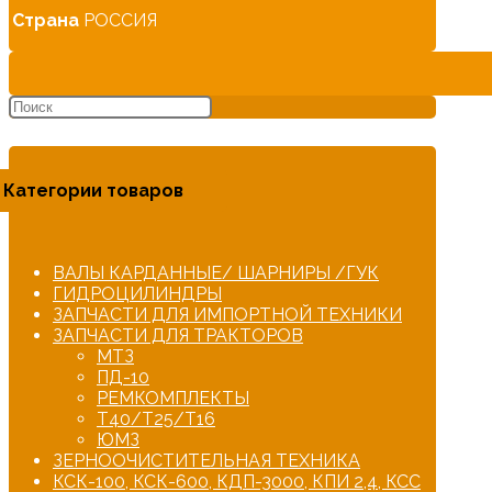
мост
Страна
РОССИЯ
ст/
обр
с
краном
блок.
Категории товаров
ВАЛЫ КАРДАННЫЕ/ ШАРНИРЫ /ГУК
ГИДРОЦИЛИНДРЫ
ЗАПЧАСТИ ДЛЯ ИМПОРТНОЙ ТЕХНИКИ
ЗАПЧАСТИ ДЛЯ ТРАКТОРОВ
МТЗ
ПД-10
РЕМКОМПЛЕКТЫ
Т40/Т25/Т16
ЮМЗ
ЗЕРНООЧИСТИТЕЛЬНАЯ ТЕХНИКА
КСК-100, КСК-600, КДП-3000, КПИ 2,4, КСС