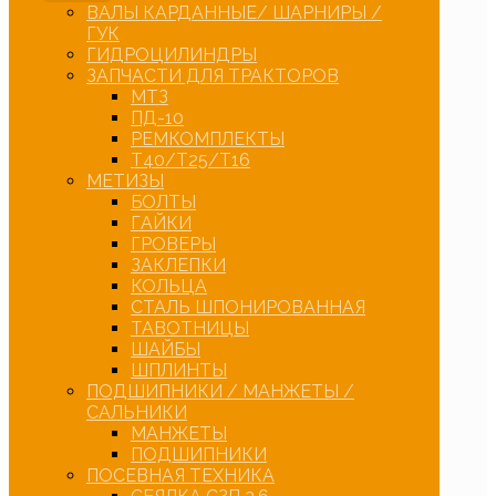
ВАЛЫ КАРДАННЫЕ/ ШАРНИРЫ /
ГУК
ГИДРОЦИЛИНДРЫ
ЗАПЧАСТИ ДЛЯ ТРАКТОРОВ
МТЗ
ПД-10
РЕМКОМПЛЕКТЫ
Т40/Т25/Т16
МЕТИЗЫ
БОЛТЫ
ГАЙКИ
ГРОВЕРЫ
ЗАКЛЕПКИ
КОЛЬЦА
СТАЛЬ ШПОНИРОВАННАЯ
ТАВОТНИЦЫ
ШАЙБЫ
ШПЛИНТЫ
ПОДШИПНИКИ / МАНЖЕТЫ /
САЛЬНИКИ
МАНЖЕТЫ
ПОДШИПНИКИ
ПОСЕВНАЯ ТЕХНИКА