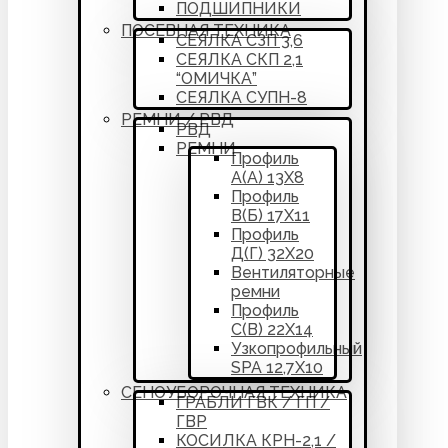
ПОДШИПНИКИ
ПОСЕВНАЯ ТЕХНИКА
СЕЯЛКА СЗП 3,6
СЕЯЛКА СКП 2,1
“ОМИЧКА”
СЕЯЛКА СУПН-8
РЕМНИ / РВД
РВД
РЕМНИ
Профиль
А(А) 13Х8
Профиль
В(Б) 17Х11
Профиль
Д(Г) 32Х20
Вентиляторные
ремни
Профиль
С(В) 22Х14
Узкопрофильный
SPA 12,7Х10
СЕНОУБОРОЧНАЯ ТЕХНИКА
ГРАБЛИ ГВК / ГП /
ГВР
КОСИЛКА КРН-2,1 /