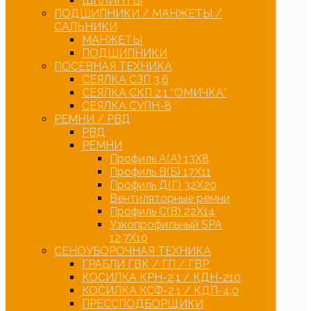
ШПЛИНТЫ
ПОДШИПНИКИ / МАНЖЕТЫ /
САЛЬНИКИ
МАНЖЕТЫ
ПОДШИПНИКИ
ПОСЕВНАЯ ТЕХНИКА
СЕЯЛКА СЗП 3,6
СЕЯЛКА СКП 2,1 “ОМИЧКА”
СЕЯЛКА СУПН-8
РЕМНИ / РВД
РВД
РЕМНИ
Профиль А(А) 13Х8
Профиль В(Б) 17Х11
Профиль Д(Г) 32Х20
Вентиляторные ремни
Профиль С(В) 22Х14
Узкопрофильный SPA
12,7Х10
СЕНОУБОРОЧНАЯ ТЕХНИКА
ГРАБЛИ ГВК / ГП / ГВР
КОСИЛКА КРН-2,1 / КДН-210
КОСИЛКА КСФ-2,1 / КДП-4,0
ПРЕССПОДБОРЩИКИ