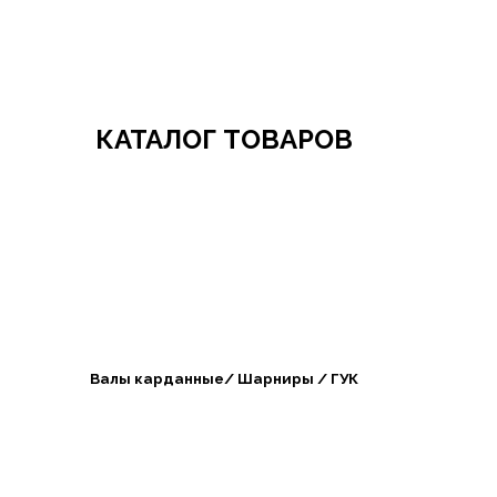
Добро пожаловать в СибАгроБизнес
КАТАЛОГ ТОВАРОВ
Валы карданные/ Шарниры / ГУК