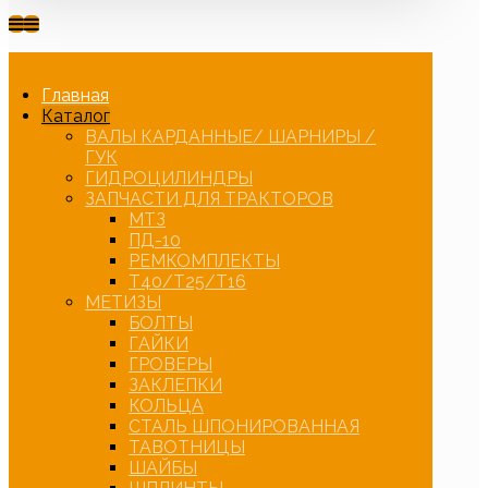
Главная
Каталог
ВАЛЫ КАРДАННЫЕ/ ШАРНИРЫ /
ГУК
ГИДРОЦИЛИНДРЫ
ЗАПЧАСТИ ДЛЯ ТРАКТОРОВ
МТЗ
ПД-10
РЕМКОМПЛЕКТЫ
Т40/Т25/Т16
МЕТИЗЫ
БОЛТЫ
ГАЙКИ
ГРОВЕРЫ
ЗАКЛЕПКИ
КОЛЬЦА
СТАЛЬ ШПОНИРОВАННАЯ
ТАВОТНИЦЫ
ШАЙБЫ