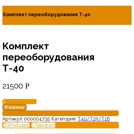
Комплект переоборудования Т-40
Комплект
переоборудования
Т-40
21500
Р
Количество
товара
В корзину
Комплект
переоборудования
Артикул:
000004735
Категория:
Т40/Т25/Т16
Т-40
Whatsapp
Telegram