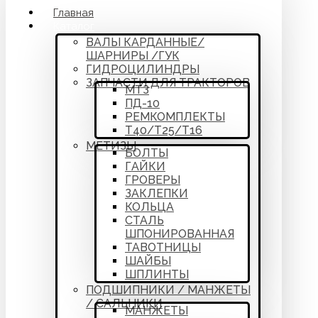
Главная
Каталог
ВАЛЫ КАРДАННЫЕ/
ШАРНИРЫ /ГУК
ГИДРОЦИЛИНДРЫ
ЗАПЧАСТИ ДЛЯ ТРАКТОРОВ
МТЗ
ПД-10
РЕМКОМПЛЕКТЫ
Т40/Т25/Т16
МЕТИЗЫ
БОЛТЫ
ГАЙКИ
ГРОВЕРЫ
ЗАКЛЕПКИ
КОЛЬЦА
СТАЛЬ
ШПОНИРОВАННАЯ
ТАВОТНИЦЫ
ШАЙБЫ
ШПЛИНТЫ
ПОДШИПНИКИ / МАНЖЕТЫ
/ САЛЬНИКИ
МАНЖЕТЫ