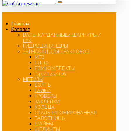
Главная
Каталог
ВАЛЫ КАРДАННЫЕ/ ШАРНИРЫ /
ГУК
ГИДРОЦИЛИНДРЫ
ЗАПЧАСТИ ДЛЯ ТРАКТОРОВ
МТЗ
ПД-10
РЕМКОМПЛЕКТЫ
Т40/Т25/Т16
МЕТИЗЫ
БОЛТЫ
ГАЙКИ
ГРОВЕРЫ
ЗАКЛЕПКИ
КОЛЬЦА
СТАЛЬ ШПОНИРОВАННАЯ
ТАВОТНИЦЫ
ШАЙБЫ
ШПЛИНТЫ