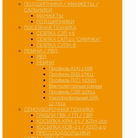
ПОДШИПНИКИ / МАНЖЕТЫ /
САЛЬНИКИ
МАНЖЕТЫ
ПОДШИПНИКИ
ПОСЕВНАЯ ТЕХНИКА
СЕЯЛКА СЗП 3,6
СЕЯЛКА СКП 2,1 “ОМИЧКА”
СЕЯЛКА СУПН-8
РЕМНИ / РВД
РВД
РЕМНИ
Профиль А(А) 13Х8
Профиль В(Б) 17Х11
Профиль Д(Г) 32Х20
Вентиляторные ремни
Профиль С(В) 22Х14
Узкопрофильный SPA
12,7Х10
СЕНОУБОРОЧНАЯ ТЕХНИКА
ГРАБЛИ ГВК / ГП / ГВР
КОСИЛКА КРН-2,1 / КДН-210
КОСИЛКА КСФ-2,1 / КДП-4,0
ПРЕССПОДБОРЩИКИ