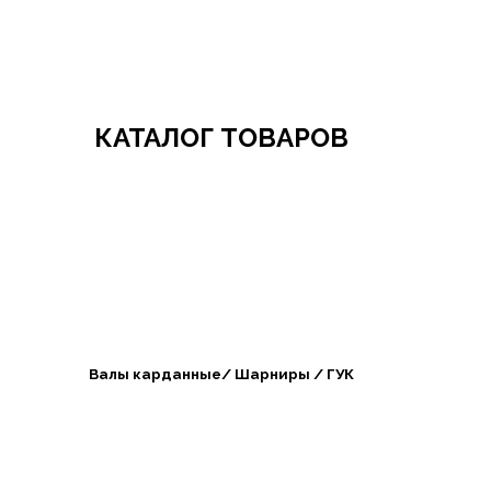
Добро пожаловать в СибАгроБизнес
КАТАЛОГ ТОВАРОВ
Валы карданные/ Шарниры / ГУК