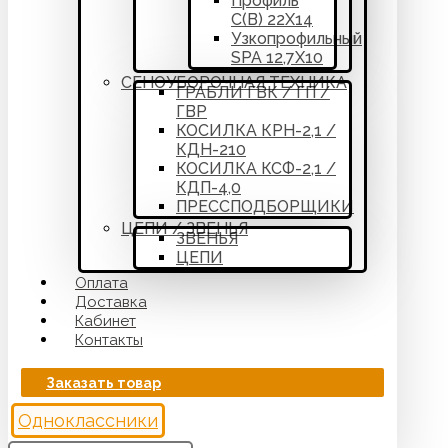
Профиль
С(В) 22Х14
Узкопрофильный
SPA 12,7Х10
СЕНОУБОРОЧНАЯ ТЕХНИКА
ГРАБЛИ ГВК / ГП /
ГВР
КОСИЛКА КРН-2,1 /
КДН-210
КОСИЛКА КСФ-2,1 /
КДП-4,0
ПРЕССПОДБОРЩИКИ
ЦЕПИ / ЗВЕНЬЯ
ЗВЕНЬЯ
ЦЕПИ
Оплата
Доставка
Кабинет
Контакты
Заказать товар
Одноклассники