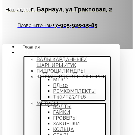
г. Барнаул, ул Трактовая, 2
Наш адрес
‪+7-905-925-15-85
Позвоните нам
Главная
Каталог
ВАЛЫ КАРДАННЫЕ/
ШАРНИРЫ /ГУК
ГИДРОЦИЛИНДРЫ
ЗАПЧАСТИ ДЛЯ ТРАКТОРОВ
МТЗ
ПД-10
РЕМКОМПЛЕКТЫ
Т40/Т25/Т16
МЕТИЗЫ
БОЛТЫ
ГАЙКИ
ГРОВЕРЫ
ЗАКЛЕПКИ
КОЛЬЦА