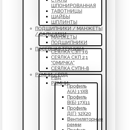
СТАЛЬ
ШПОНИРОВАННАЯ
ТАВОТНИЦЫ
ШАЙБЫ
ШПЛИНТЫ
ПОДШИПНИКИ / МАНЖЕТЫ
/ САЛЬНИКИ
МАНЖЕТЫ
ПОДШИПНИКИ
ПОСЕВНАЯ ТЕХНИКА
СЕЯЛКА СЗП 3,6
СЕЯЛКА СКП 2,1
“ОМИЧКА”
СЕЯЛКА СУПН-8
РЕМНИ / РВД
РВД
РЕМНИ
Профиль
А(А) 13Х8
Профиль
В(Б) 17Х11
Профиль
Д(Г) 32Х20
Вентиляторные
ремни