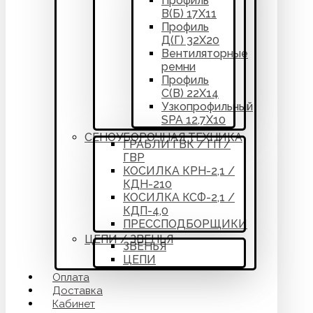
Профиль
В(Б) 17Х11
Профиль
Д(Г) 32Х20
Вентиляторные
ремни
Профиль
С(В) 22Х14
Узкопрофильный
SPA 12,7Х10
СЕНОУБОРОЧНАЯ ТЕХНИКА
ГРАБЛИ ГВК / ГП /
ГВР
КОСИЛКА КРН-2,1 /
КДН-210
КОСИЛКА КСФ-2,1 /
КДП-4,0
ПРЕССПОДБОРЩИКИ
ЦЕПИ / ЗВЕНЬЯ
ЗВЕНЬЯ
ЦЕПИ
Оплата
Доставка
Кабинет