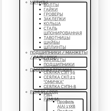
МЕТИЗЫ
БОЛТЫ
ГАЙКИ
ГРОВЕРЫ
ЗАКЛЕПКИ
КОЛЬЦА
СТАЛЬ
ШПОНИРОВАННАЯ
ТАВОТНИЦЫ
ШАЙБЫ
ШПЛИНТЫ
ПОДШИПНИКИ / МАНЖЕТЫ
/ САЛЬНИКИ
МАНЖЕТЫ
ПОДШИПНИКИ
ПОСЕВНАЯ ТЕХНИКА
СЕЯЛКА СЗП 3,6
СЕЯЛКА СКП 2,1
“ОМИЧКА”
СЕЯЛКА СУПН-8
РЕМНИ / РВД
РВД
РЕМНИ
Профиль
А(А) 13Х8