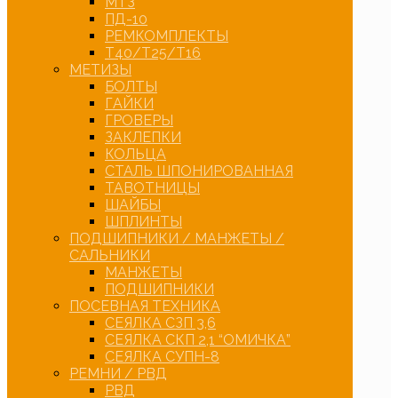
МТЗ
ПД-10
РЕМКОМПЛЕКТЫ
Т40/Т25/Т16
МЕТИЗЫ
БОЛТЫ
ГАЙКИ
ГРОВЕРЫ
ЗАКЛЕПКИ
КОЛЬЦА
СТАЛЬ ШПОНИРОВАННАЯ
ТАВОТНИЦЫ
ШАЙБЫ
ШПЛИНТЫ
ПОДШИПНИКИ / МАНЖЕТЫ /
САЛЬНИКИ
МАНЖЕТЫ
ПОДШИПНИКИ
ПОСЕВНАЯ ТЕХНИКА
СЕЯЛКА СЗП 3,6
СЕЯЛКА СКП 2,1 “ОМИЧКА”
СЕЯЛКА СУПН-8
РЕМНИ / РВД
РВД