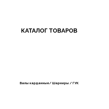
Добро пожаловать в СибАгроБизнес
КАТАЛОГ ТОВАРОВ
Валы карданные/ Шарниры / ГУК