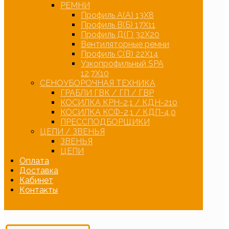
РЕМНИ
Профиль А(А) 13Х8
Профиль В(Б) 17Х11
Профиль Д(Г) 32Х20
Вентиляторные ремни
Профиль С(В) 22Х14
Узкопрофильный SPA
12,7Х10
СЕНОУБОРОЧНАЯ ТЕХНИКА
ГРАБЛИ ГВК / ГП / ГВР
КОСИЛКА КРН-2,1 / КДН-210
КОСИЛКА КСФ-2,1 / КДП-4,0
ПРЕССПОДБОРЩИКИ
ЦЕПИ / ЗВЕНЬЯ
ЗВЕНЬЯ
ЦЕПИ
Оплата
Доставка
Кабинет
Контакты