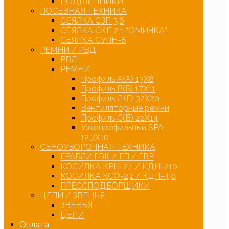
ПОДШИПНИКИ
ПОСЕВНАЯ ТЕХНИКА
СЕЯЛКА СЗП 3,6
СЕЯЛКА СКП 2,1 “ОМИЧКА”
СЕЯЛКА СУПН-8
РЕМНИ / РВД
РВД
РЕМНИ
Профиль А(А) 13Х8
Профиль В(Б) 17Х11
Профиль Д(Г) 32Х20
Вентиляторные ремни
Профиль С(В) 22Х14
Узкопрофильный SPA
12,7Х10
СЕНОУБОРОЧНАЯ ТЕХНИКА
ГРАБЛИ ГВК / ГП / ГВР
КОСИЛКА КРН-2,1 / КДН-210
КОСИЛКА КСФ-2,1 / КДП-4,0
ПРЕССПОДБОРЩИКИ
ЦЕПИ / ЗВЕНЬЯ
ЗВЕНЬЯ
ЦЕПИ
Оплата