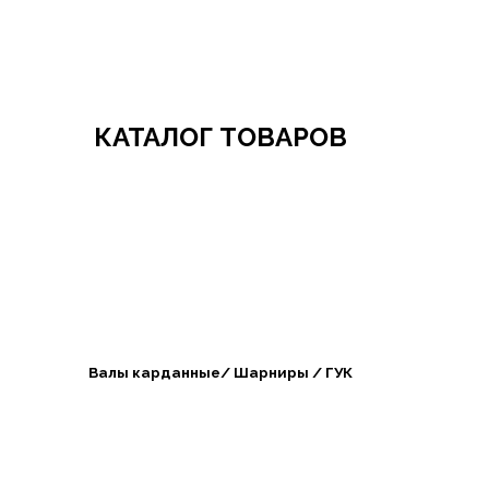
Добро пожаловать в СибАгроБизнес
КАТАЛОГ ТОВАРОВ
Валы карданные/ Шарниры / ГУК