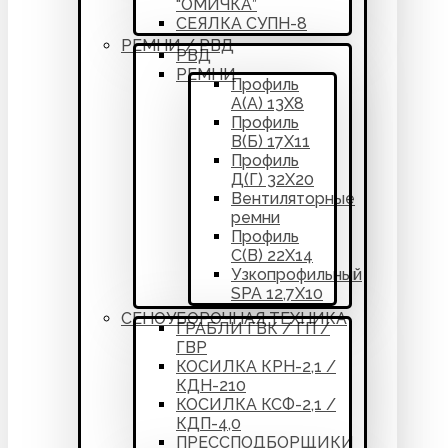
“ОМИЧКА”
СЕЯЛКА СУПН-8
РЕМНИ / РВД
РВД
РЕМНИ
Профиль
А(А) 13Х8
Профиль
В(Б) 17Х11
Профиль
Д(Г) 32Х20
Вентиляторные
ремни
Профиль
С(В) 22Х14
Узкопрофильный
SPA 12,7Х10
СЕНОУБОРОЧНАЯ ТЕХНИКА
ГРАБЛИ ГВК / ГП /
ГВР
КОСИЛКА КРН-2,1 /
КДН-210
КОСИЛКА КСФ-2,1 /
КДП-4,0
ПРЕССПОДБОРЩИКИ