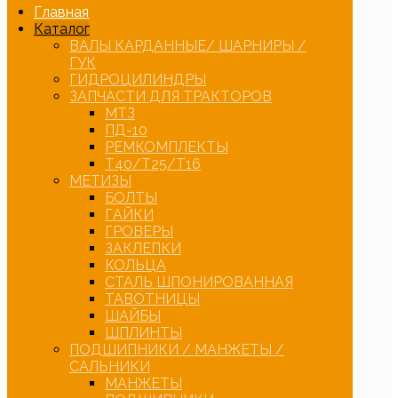
Главная
Каталог
ВАЛЫ КАРДАННЫЕ/ ШАРНИРЫ /
ГУК
ГИДРОЦИЛИНДРЫ
ЗАПЧАСТИ ДЛЯ ТРАКТОРОВ
МТЗ
ПД-10
РЕМКОМПЛЕКТЫ
Т40/Т25/Т16
МЕТИЗЫ
БОЛТЫ
ГАЙКИ
ГРОВЕРЫ
ЗАКЛЕПКИ
КОЛЬЦА
СТАЛЬ ШПОНИРОВАННАЯ
ТАВОТНИЦЫ
ШАЙБЫ
ШПЛИНТЫ
ПОДШИПНИКИ / МАНЖЕТЫ /
САЛЬНИКИ
МАНЖЕТЫ