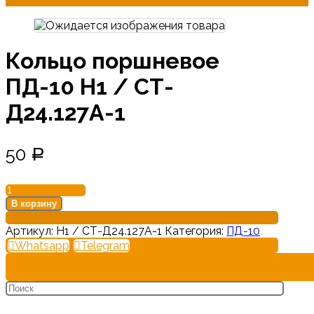
Кольцо поршневое
ПД-10 Н1 / СТ-
Д24.127А-1
50
Р
Количество
товара
В корзину
Кольцо
поршневое
Артикул:
Н1 / СТ-Д24.127А-1
Категория:
ПД-10
ПД-10
Whatsapp
Telegram
Н1
/
СТ-
Д24.127А-1