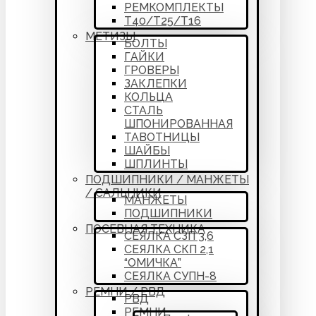
РЕМКОМПЛЕКТЫ
Т40/Т25/Т16
МЕТИЗЫ
БОЛТЫ
ГАЙКИ
ГРОВЕРЫ
ЗАКЛЕПКИ
КОЛЬЦА
СТАЛЬ
ШПОНИРОВАННАЯ
ТАВОТНИЦЫ
ШАЙБЫ
ШПЛИНТЫ
ПОДШИПНИКИ / МАНЖЕТЫ
/ САЛЬНИКИ
МАНЖЕТЫ
ПОДШИПНИКИ
ПОСЕВНАЯ ТЕХНИКА
СЕЯЛКА СЗП 3,6
СЕЯЛКА СКП 2,1
“ОМИЧКА”
СЕЯЛКА СУПН-8
РЕМНИ / РВД
РВД
РЕМНИ