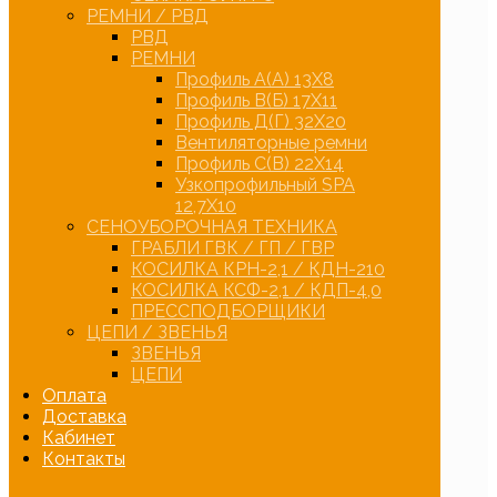
РЕМНИ / РВД
РВД
РЕМНИ
Профиль А(А) 13Х8
Профиль В(Б) 17Х11
Профиль Д(Г) 32Х20
Вентиляторные ремни
Профиль С(В) 22Х14
Узкопрофильный SPA
12,7Х10
СЕНОУБОРОЧНАЯ ТЕХНИКА
ГРАБЛИ ГВК / ГП / ГВР
КОСИЛКА КРН-2,1 / КДН-210
КОСИЛКА КСФ-2,1 / КДП-4,0
ПРЕССПОДБОРЩИКИ
ЦЕПИ / ЗВЕНЬЯ
ЗВЕНЬЯ
ЦЕПИ
Оплата
Доставка
Кабинет
Контакты