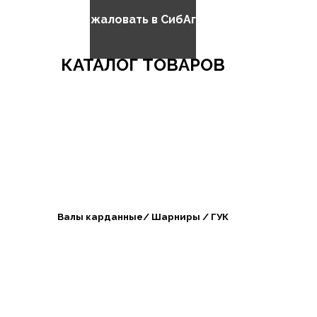
Добро пожаловать в СибАгроБизнес
КАТАЛОГ ТОВАРОВ
Валы карданные/ Шарниры / ГУК