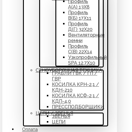
Профиль
А(А) 13Х8
Профиль
В(Б) 17Х11
Профиль
Д(Г) 32Х20
Вентиляторные
ремни
Профиль
С(В) 22Х14
Узкопрофильный
SPA 12,7Х10
СЕНОУБОРОЧНАЯ ТЕХНИКА
ГРАБЛИ ГВК / ГП /
ГВР
КОСИЛКА КРН-2,1 /
КДН-210
КОСИЛКА КСФ-2,1 /
КДП-4,0
ПРЕССПОДБОРЩИКИ
ЦЕПИ / ЗВЕНЬЯ
ЗВЕНЬЯ
ЦЕПИ
Оплата