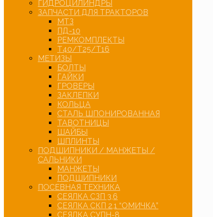
ГИДРОЦИЛИНДРЫ
ЗАПЧАСТИ ДЛЯ ТРАКТОРОВ
МТЗ
ПД-10
РЕМКОМПЛЕКТЫ
Т40/Т25/Т16
МЕТИЗЫ
БОЛТЫ
ГАЙКИ
ГРОВЕРЫ
ЗАКЛЕПКИ
КОЛЬЦА
СТАЛЬ ШПОНИРОВАННАЯ
ТАВОТНИЦЫ
ШАЙБЫ
ШПЛИНТЫ
ПОДШИПНИКИ / МАНЖЕТЫ /
САЛЬНИКИ
МАНЖЕТЫ
ПОДШИПНИКИ
ПОСЕВНАЯ ТЕХНИКА
СЕЯЛКА СЗП 3,6
СЕЯЛКА СКП 2,1 “ОМИЧКА”
СЕЯЛКА СУПН-8