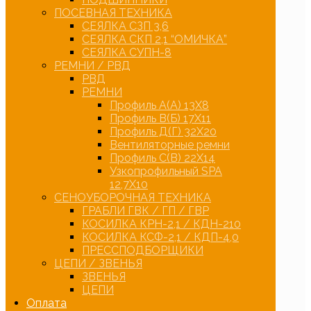
ПОСЕВНАЯ ТЕХНИКА
СЕЯЛКА СЗП 3,6
СЕЯЛКА СКП 2,1 “ОМИЧКА”
СЕЯЛКА СУПН-8
РЕМНИ / РВД
РВД
РЕМНИ
Профиль А(А) 13Х8
Профиль В(Б) 17Х11
Профиль Д(Г) 32Х20
Вентиляторные ремни
Профиль С(В) 22Х14
Узкопрофильный SPA
12,7Х10
СЕНОУБОРОЧНАЯ ТЕХНИКА
ГРАБЛИ ГВК / ГП / ГВР
КОСИЛКА КРН-2,1 / КДН-210
КОСИЛКА КСФ-2,1 / КДП-4,0
ПРЕССПОДБОРЩИКИ
ЦЕПИ / ЗВЕНЬЯ
ЗВЕНЬЯ
ЦЕПИ
Оплата