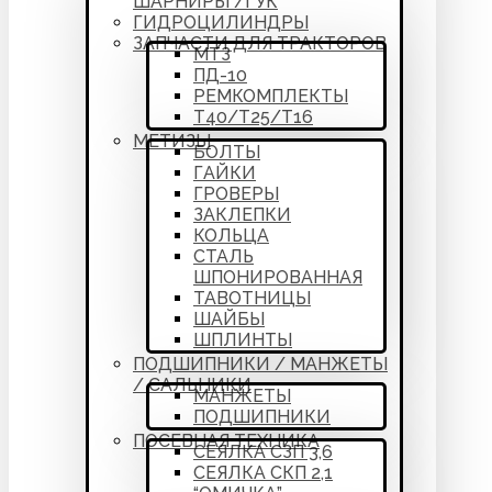
ШАРНИРЫ /ГУК
ГИДРОЦИЛИНДРЫ
ЗАПЧАСТИ ДЛЯ ТРАКТОРОВ
МТЗ
ПД-10
РЕМКОМПЛЕКТЫ
Т40/Т25/Т16
МЕТИЗЫ
БОЛТЫ
ГАЙКИ
ГРОВЕРЫ
ЗАКЛЕПКИ
КОЛЬЦА
СТАЛЬ
ШПОНИРОВАННАЯ
ТАВОТНИЦЫ
ШАЙБЫ
ШПЛИНТЫ
ПОДШИПНИКИ / МАНЖЕТЫ
/ САЛЬНИКИ
МАНЖЕТЫ
ПОДШИПНИКИ
ПОСЕВНАЯ ТЕХНИКА
СЕЯЛКА СЗП 3,6
СЕЯЛКА СКП 2,1