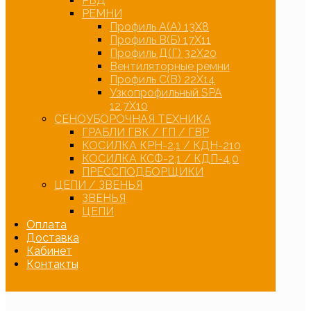
РВД
РЕМНИ
Профиль А(А) 13Х8
Профиль В(Б) 17Х11
Профиль Д(Г) 32Х20
Вентиляторные ремни
Профиль С(В) 22Х14
Узкопрофильный SPA
12,7Х10
СЕНОУБОРОЧНАЯ ТЕХНИКА
ГРАБЛИ ГВК / ГП / ГВР
КОСИЛКА КРН-2,1 / КДН-210
КОСИЛКА КСФ-2,1 / КДП-4,0
ПРЕССПОДБОРЩИКИ
ЦЕПИ / ЗВЕНЬЯ
ЗВЕНЬЯ
ЦЕПИ
Оплата
Доставка
Кабинет
Контакты