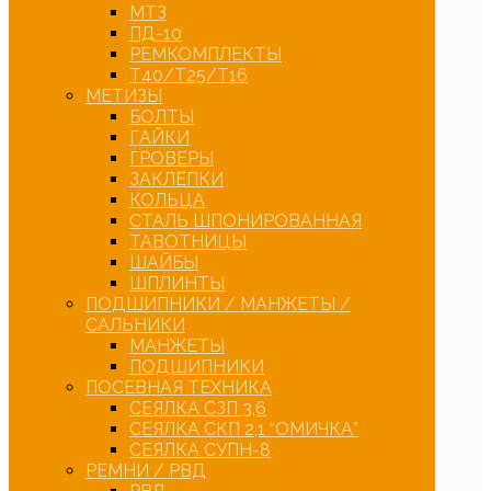
МТЗ
ПД-10
РЕМКОМПЛЕКТЫ
Т40/Т25/Т16
МЕТИЗЫ
БОЛТЫ
ГАЙКИ
ГРОВЕРЫ
ЗАКЛЕПКИ
КОЛЬЦА
СТАЛЬ ШПОНИРОВАННАЯ
ТАВОТНИЦЫ
ШАЙБЫ
ШПЛИНТЫ
ПОДШИПНИКИ / МАНЖЕТЫ /
САЛЬНИКИ
МАНЖЕТЫ
ПОДШИПНИКИ
ПОСЕВНАЯ ТЕХНИКА
СЕЯЛКА СЗП 3,6
СЕЯЛКА СКП 2,1 “ОМИЧКА”
СЕЯЛКА СУПН-8
РЕМНИ / РВД