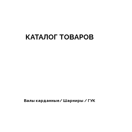
Добро пожаловать в СибАгроБизнес
КАТАЛОГ ТОВАРОВ
Валы карданные/ Шарниры / ГУК