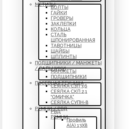
МЕТИЗЫ
БОЛТЫ
ГАЙКИ
ГРОВЕРЫ
ЗАКЛЕПКИ
КОЛЬЦА
СТАЛЬ
ШПОНИРОВАННАЯ
ТАВОТНИЦЫ
ШАЙБЫ
ШПЛИНТЫ
ПОДШИПНИКИ / МАНЖЕТЫ
/ САЛЬНИКИ
МАНЖЕТЫ
ПОДШИПНИКИ
ПОСЕВНАЯ ТЕХНИКА
СЕЯЛКА СЗП 3,6
СЕЯЛКА СКП 2,1
“ОМИЧКА”
СЕЯЛКА СУПН-8
РЕМНИ / РВД
РВД
РЕМНИ
Профиль
А(А) 13Х8