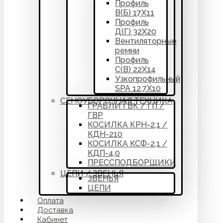
Профиль
В(Б) 17Х11
Профиль
Д(Г) 32Х20
Вентиляторные
ремни
Профиль
С(В) 22Х14
Узкопрофильный
SPA 12,7Х10
СЕНОУБОРОЧНАЯ ТЕХНИКА
ГРАБЛИ ГВК / ГП /
ГВР
КОСИЛКА КРН-2,1 /
КДН-210
КОСИЛКА КСФ-2,1 /
КДП-4,0
ПРЕССПОДБОРЩИКИ
ЦЕПИ / ЗВЕНЬЯ
ЗВЕНЬЯ
ЦЕПИ
Оплата
Доставка
Кабинет