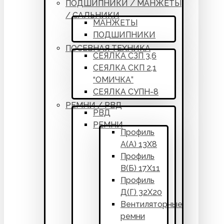
ПОДШИПНИКИ / МАНЖЕТЫ
/ САЛЬНИКИ
МАНЖЕТЫ
ПОДШИПНИКИ
ПОСЕВНАЯ ТЕХНИКА
СЕЯЛКА СЗП 3,6
СЕЯЛКА СКП 2,1
“ОМИЧКА”
СЕЯЛКА СУПН-8
РЕМНИ / РВД
РВД
РЕМНИ
Профиль
А(А) 13Х8
Профиль
В(Б) 17Х11
Профиль
Д(Г) 32Х20
Вентиляторные
ремни