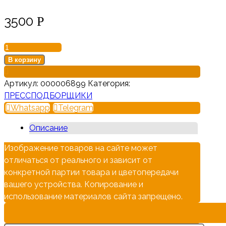
3500
Р
Количество
товара
В корзину
Кожух
ПР
Артикул:
000006899
Категория:
05.00.350
ПРЕССПОДБОРЩИКИ
Бобруйск
Whatsapp
Telegram
Описание
Изображение товаров на сайте может
отличаться от реального и зависит от
конкретной партии товара и цветопередачи
вашего устройства. Копирование и
использование материалов сайта запрещено.