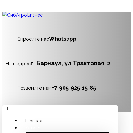
Whatsapp
Спросите нас
г. Барнаул, ул Трактовая, 2
Наш адрес
‪+7-905-925-15-85
Позвоните нам
Главная
Каталог