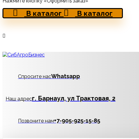
Нажмите кнопку «Оформить заказ»
В каталог
В каталог
Whatsapp
Спросите нас
г. Барнаул, ул Трактовая, 2
Наш адрес
‪+7-905-925-15-85
Позвоните нам