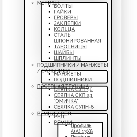
МЕТИЗЫ
БОЛТЫ
ГАЙКИ
ГРОВЕРЫ
ЗАКЛЕПКИ
КОЛЬЦА
СТАЛЬ
ШПОНИРОВАННАЯ
ТАВОТНИЦЫ
ШАЙБЫ
ШПЛИНТЫ
ПОДШИПНИКИ / МАНЖЕТЫ
/ САЛЬНИКИ
МАНЖЕТЫ
ПОДШИПНИКИ
ПОСЕВНАЯ ТЕХНИКА
СЕЯЛКА СЗП 3,6
СЕЯЛКА СКП 2,1
“ОМИЧКА”
СЕЯЛКА СУПН-8
РЕМНИ / РВД
РВД
РЕМНИ
Профиль
А(А) 13Х8