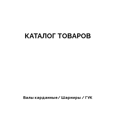
Добро пожаловать в СибАгроБизнес
КАТАЛОГ ТОВАРОВ
Валы карданные/ Шарниры / ГУК