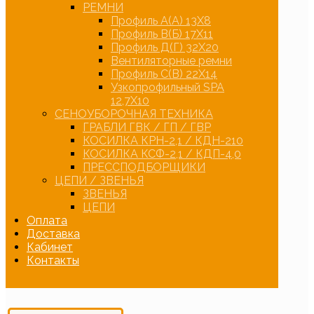
РЕМНИ
Профиль А(А) 13Х8
Профиль В(Б) 17Х11
Профиль Д(Г) 32Х20
Вентиляторные ремни
Профиль С(В) 22Х14
Узкопрофильный SPA
12,7Х10
СЕНОУБОРОЧНАЯ ТЕХНИКА
ГРАБЛИ ГВК / ГП / ГВР
КОСИЛКА КРН-2,1 / КДН-210
КОСИЛКА КСФ-2,1 / КДП-4,0
ПРЕССПОДБОРЩИКИ
ЦЕПИ / ЗВЕНЬЯ
ЗВЕНЬЯ
ЦЕПИ
Оплата
Доставка
Кабинет
Контакты