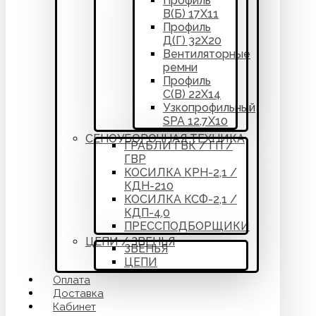
Профиль
В(Б) 17Х11
Профиль
Д(Г) 32Х20
Вентиляторные
ремни
Профиль
С(В) 22Х14
Узкопрофильный
SPA 12,7Х10
СЕНОУБОРОЧНАЯ ТЕХНИКА
ГРАБЛИ ГВК / ГП /
ГВР
КОСИЛКА КРН-2,1 /
КДН-210
КОСИЛКА КСФ-2,1 /
КДП-4,0
ПРЕССПОДБОРЩИКИ
ЦЕПИ / ЗВЕНЬЯ
ЗВЕНЬЯ
ЦЕПИ
Оплата
Доставка
Кабинет