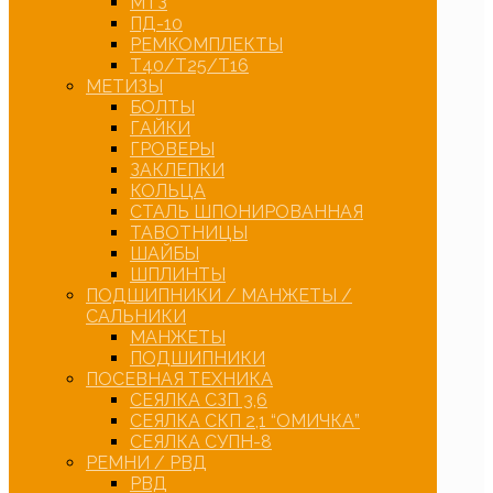
МТЗ
ПД-10
РЕМКОМПЛЕКТЫ
Т40/Т25/Т16
МЕТИЗЫ
БОЛТЫ
ГАЙКИ
ГРОВЕРЫ
ЗАКЛЕПКИ
КОЛЬЦА
СТАЛЬ ШПОНИРОВАННАЯ
ТАВОТНИЦЫ
ШАЙБЫ
ШПЛИНТЫ
ПОДШИПНИКИ / МАНЖЕТЫ /
САЛЬНИКИ
МАНЖЕТЫ
ПОДШИПНИКИ
ПОСЕВНАЯ ТЕХНИКА
СЕЯЛКА СЗП 3,6
СЕЯЛКА СКП 2,1 “ОМИЧКА”
СЕЯЛКА СУПН-8
РЕМНИ / РВД
РВД