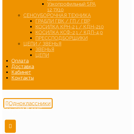
Узкопрофильный SPA
12,7Х10
СЕНОУБОРОЧНАЯ ТЕХНИКА
ГРАБЛИ ГВК / ГП / ГВР
КОСИЛКА КРН-2,1 / КДН-210
КОСИЛКА КСФ-2,1 / КДП-4,0
ПРЕССПОДБОРЩИКИ
ЦЕПИ / ЗВЕНЬЯ
ЗВЕНЬЯ
ЦЕПИ
Оплата
Доставка
Кабинет
Контакты
Одноклассники
Copyright © 2026