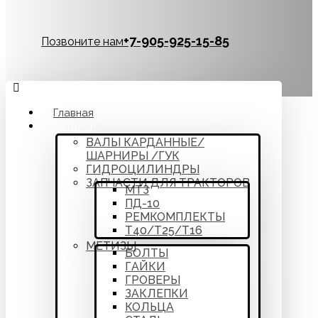
‪+7-905-925-15-85
Позвоните нам
Главная
Каталог
ВАЛЫ КАРДАННЫЕ/
ШАРНИРЫ /ГУК
ГИДРОЦИЛИНДРЫ
ЗАПЧАСТИ ДЛЯ ТРАКТОРОВ
МТЗ
ПД-10
РЕМКОМПЛЕКТЫ
Т40/Т25/Т16
МЕТИЗЫ
БОЛТЫ
ГАЙКИ
ГРОВЕРЫ
ЗАКЛЕПКИ
КОЛЬЦА