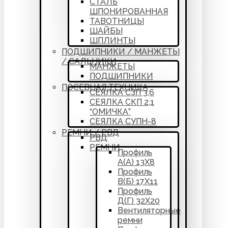
СТАЛЬ
ШПОНИРОВАННАЯ
ТАВОТНИЦЫ
ШАЙБЫ
ШПЛИНТЫ
ПОДШИПНИКИ / МАНЖЕТЫ
/ САЛЬНИКИ
МАНЖЕТЫ
ПОДШИПНИКИ
ПОСЕВНАЯ ТЕХНИКА
СЕЯЛКА СЗП 3,6
СЕЯЛКА СКП 2,1
“ОМИЧКА”
СЕЯЛКА СУПН-8
РЕМНИ / РВД
РВД
РЕМНИ
Профиль
А(А) 13Х8
Профиль
В(Б) 17Х11
Профиль
Д(Г) 32Х20
Вентиляторные
ремни