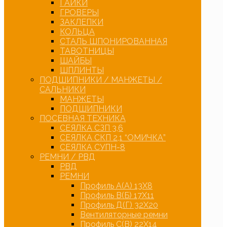
ГАЙКИ
ГРОВЕРЫ
ЗАКЛЕПКИ
КОЛЬЦА
СТАЛЬ ШПОНИРОВАННАЯ
ТАВОТНИЦЫ
ШАЙБЫ
ШПЛИНТЫ
ПОДШИПНИКИ / МАНЖЕТЫ /
САЛЬНИКИ
МАНЖЕТЫ
ПОДШИПНИКИ
ПОСЕВНАЯ ТЕХНИКА
СЕЯЛКА СЗП 3,6
СЕЯЛКА СКП 2,1 “ОМИЧКА”
СЕЯЛКА СУПН-8
РЕМНИ / РВД
РВД
РЕМНИ
Профиль А(А) 13Х8
Профиль В(Б) 17Х11
Профиль Д(Г) 32Х20
Вентиляторные ремни
Профиль С(В) 22Х14