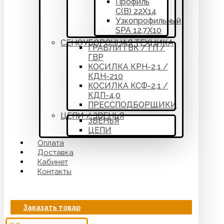
Профиль
С(В) 22Х14
Узкопрофильный
SPA 12,7Х10
СЕНОУБОРОЧНАЯ ТЕХНИКА
ГРАБЛИ ГВК / ГП /
ГВР
КОСИЛКА КРН-2,1 /
КДН-210
КОСИЛКА КСФ-2,1 /
КДП-4,0
ПРЕССПОДБОРЩИКИ
ЦЕПИ / ЗВЕНЬЯ
ЗВЕНЬЯ
ЦЕПИ
Оплата
Доставка
Кабинет
Контакты
Заказать товар