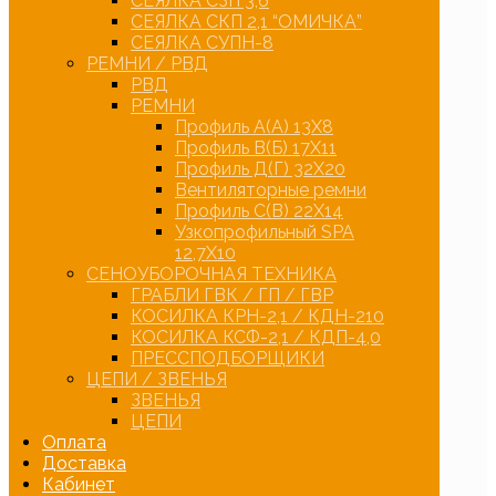
СЕЯЛКА СЗП 3,6
СЕЯЛКА СКП 2,1 “ОМИЧКА”
СЕЯЛКА СУПН-8
РЕМНИ / РВД
РВД
РЕМНИ
Профиль А(А) 13Х8
Профиль В(Б) 17Х11
Профиль Д(Г) 32Х20
Вентиляторные ремни
Профиль С(В) 22Х14
Узкопрофильный SPA
12,7Х10
СЕНОУБОРОЧНАЯ ТЕХНИКА
ГРАБЛИ ГВК / ГП / ГВР
КОСИЛКА КРН-2,1 / КДН-210
КОСИЛКА КСФ-2,1 / КДП-4,0
ПРЕССПОДБОРЩИКИ
ЦЕПИ / ЗВЕНЬЯ
ЗВЕНЬЯ
ЦЕПИ
Оплата
Доставка
Кабинет