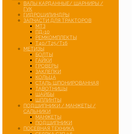
ВАЛЫ КАРДАННЫЕ/ ШАРНИРЫ /
ГУК
ГИДРОЦИЛИНДРЫ
ЗАПЧАСТИ ДЛЯ ТРАКТОРОВ
МТЗ
ПД-10
РЕМКОМПЛЕКТЫ
Т40/Т25/Т16
МЕТИЗЫ
БОЛТЫ
ГАЙКИ
ГРОВЕРЫ
ЗАКЛЕПКИ
КОЛЬЦА
СТАЛЬ ШПОНИРОВАННАЯ
ТАВОТНИЦЫ
ШАЙБЫ
ШПЛИНТЫ
ПОДШИПНИКИ / МАНЖЕТЫ /
САЛЬНИКИ
МАНЖЕТЫ
ПОДШИПНИКИ
ПОСЕВНАЯ ТЕХНИКА