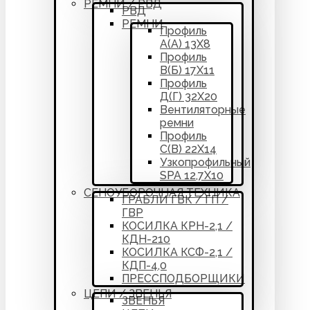
РЕМНИ / РВД
РВД
РЕМНИ
Профиль
А(А) 13Х8
Профиль
В(Б) 17Х11
Профиль
Д(Г) 32Х20
Вентиляторные
ремни
Профиль
С(В) 22Х14
Узкопрофильный
SPA 12,7Х10
СЕНОУБОРОЧНАЯ ТЕХНИКА
ГРАБЛИ ГВК / ГП /
ГВР
КОСИЛКА КРН-2,1 /
КДН-210
КОСИЛКА КСФ-2,1 /
КДП-4,0
ПРЕССПОДБОРЩИКИ
ЦЕПИ / ЗВЕНЬЯ
ЗВЕНЬЯ