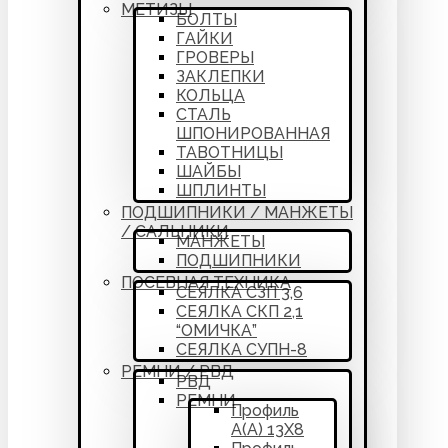
МЕТИЗЫ
БОЛТЫ
ГАЙКИ
ГРОВЕРЫ
ЗАКЛЕПКИ
КОЛЬЦА
СТАЛЬ
ШПОНИРОВАННАЯ
ТАВОТНИЦЫ
ШАЙБЫ
ШПЛИНТЫ
ПОДШИПНИКИ / МАНЖЕТЫ
/ САЛЬНИКИ
МАНЖЕТЫ
ПОДШИПНИКИ
ПОСЕВНАЯ ТЕХНИКА
СЕЯЛКА СЗП 3,6
СЕЯЛКА СКП 2,1
“ОМИЧКА”
СЕЯЛКА СУПН-8
РЕМНИ / РВД
РВД
РЕМНИ
Профиль
А(А) 13Х8