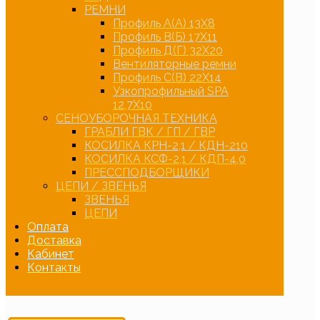
РЕМНИ
Профиль А(А) 13Х8
Профиль В(Б) 17Х11
Профиль Д(Г) 32Х20
Вентиляторные ремни
Профиль С(В) 22Х14
Узкопрофильный SPA
12,7Х10
СЕНОУБОРОЧНАЯ ТЕХНИКА
ГРАБЛИ ГВК / ГП / ГВР
КОСИЛКА КРН-2,1 / КДН-210
КОСИЛКА КСФ-2,1 / КДП-4,0
ПРЕССПОДБОРЩИКИ
ЦЕПИ / ЗВЕНЬЯ
ЗВЕНЬЯ
ЦЕПИ
Оплата
Доставка
Кабинет
Контакты