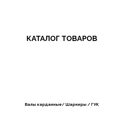
Добро пожаловать в СибАгроБизнес
КАТАЛОГ ТОВАРОВ
Валы карданные/ Шарниры / ГУК