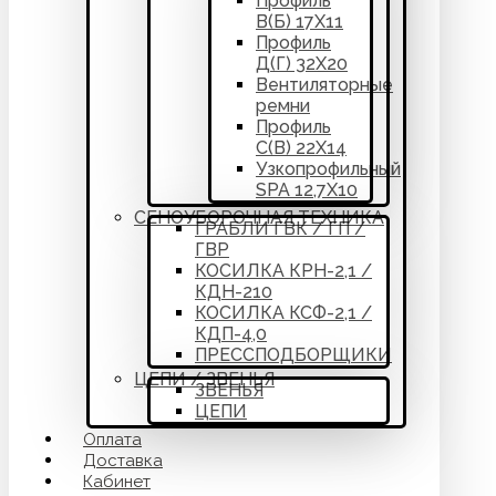
Профиль
В(Б) 17Х11
Профиль
Д(Г) 32Х20
Вентиляторные
ремни
Профиль
С(В) 22Х14
Узкопрофильный
SPA 12,7Х10
СЕНОУБОРОЧНАЯ ТЕХНИКА
ГРАБЛИ ГВК / ГП /
ГВР
КОСИЛКА КРН-2,1 /
КДН-210
КОСИЛКА КСФ-2,1 /
КДП-4,0
ПРЕССПОДБОРЩИКИ
ЦЕПИ / ЗВЕНЬЯ
ЗВЕНЬЯ
ЦЕПИ
Оплата
Доставка
Кабинет