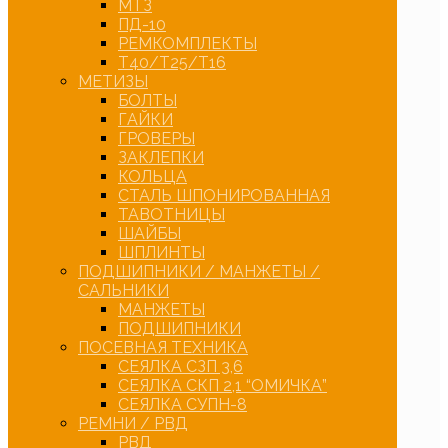
МТЗ
ПД-10
РЕМКОМПЛЕКТЫ
Т40/Т25/Т16
МЕТИЗЫ
БОЛТЫ
ГАЙКИ
ГРОВЕРЫ
ЗАКЛЕПКИ
КОЛЬЦА
СТАЛЬ ШПОНИРОВАННАЯ
ТАВОТНИЦЫ
ШАЙБЫ
ШПЛИНТЫ
ПОДШИПНИКИ / МАНЖЕТЫ /
САЛЬНИКИ
МАНЖЕТЫ
ПОДШИПНИКИ
ПОСЕВНАЯ ТЕХНИКА
СЕЯЛКА СЗП 3,6
СЕЯЛКА СКП 2,1 “ОМИЧКА”
СЕЯЛКА СУПН-8
РЕМНИ / РВД
РВД