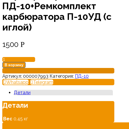
ПД-10+Ремкомплект
карбюратора П-10УД (с
иглой)
1500
Р
Количество
товара
В корзину
Карбюратор
11.1107011
Артикул:
000007993
Категория:
ПД-10
ПД-10+Ремкомплект
Whatsapp
Telegram
карбюратора
П-10УД
Детали
(с
иглой)
Детали
Вес
0,45 кг