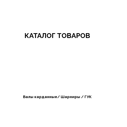
Добро пожаловать в СибАгроБизнес
КАТАЛОГ ТОВАРОВ
Валы карданные/ Шарниры / ГУК