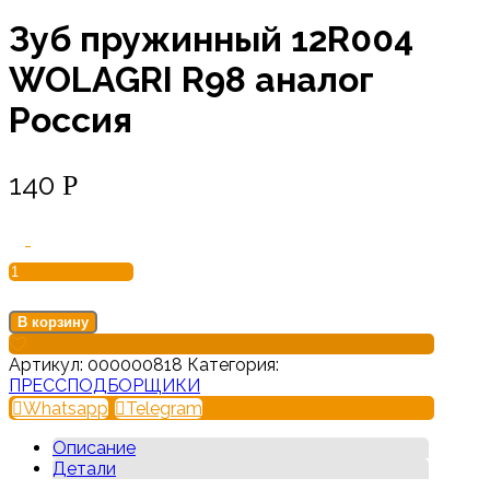
Зуб пружинный 12R004
WOLAGRI R98 аналог
Россия
140
Р
Количество
-
товара
Зуб
пружинный
12R004
В корзину
WOLAGRI
R98
Артикул:
000000818
Категория:
аналог
ПРЕССПОДБОРЩИКИ
Россия
Whatsapp
Telegram
Описание
Детали