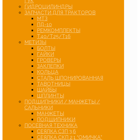
ГУК
ГИДРОЦИЛИНДРЫ
ЗАПЧАСТИ ДЛЯ ТРАКТОРОВ
МТЗ
ПД-10
РЕМКОМПЛЕКТЫ
Т40/Т25/Т16
МЕТИЗЫ
БОЛТЫ
ГАЙКИ
ГРОВЕРЫ
ЗАКЛЕПКИ
КОЛЬЦА
СТАЛЬ ШПОНИРОВАННАЯ
ТАВОТНИЦЫ
ШАЙБЫ
ШПЛИНТЫ
ПОДШИПНИКИ / МАНЖЕТЫ /
САЛЬНИКИ
МАНЖЕТЫ
ПОДШИПНИКИ
ПОСЕВНАЯ ТЕХНИКА
СЕЯЛКА СЗП 3,6
СЕЯЛКА СКП 2,1 “ОМИЧКА”