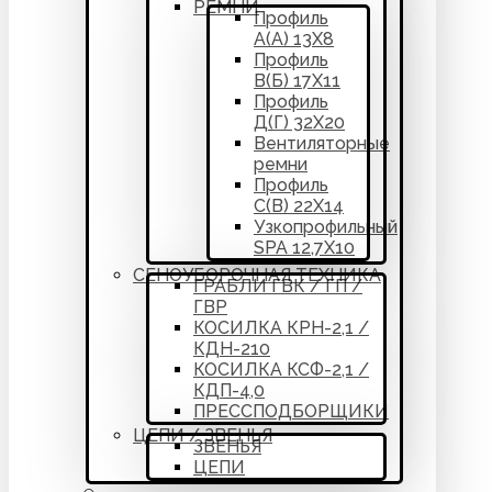
РЕМНИ
Профиль
А(А) 13Х8
Профиль
В(Б) 17Х11
Профиль
Д(Г) 32Х20
Вентиляторные
ремни
Профиль
С(В) 22Х14
Узкопрофильный
SPA 12,7Х10
СЕНОУБОРОЧНАЯ ТЕХНИКА
ГРАБЛИ ГВК / ГП /
ГВР
КОСИЛКА КРН-2,1 /
КДН-210
КОСИЛКА КСФ-2,1 /
КДП-4,0
ПРЕССПОДБОРЩИКИ
ЦЕПИ / ЗВЕНЬЯ
ЗВЕНЬЯ
ЦЕПИ