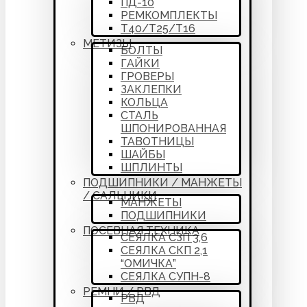
ПД-10
РЕМКОМПЛЕКТЫ
Т40/Т25/Т16
МЕТИЗЫ
БОЛТЫ
ГАЙКИ
ГРОВЕРЫ
ЗАКЛЕПКИ
КОЛЬЦА
СТАЛЬ
ШПОНИРОВАННАЯ
ТАВОТНИЦЫ
ШАЙБЫ
ШПЛИНТЫ
ПОДШИПНИКИ / МАНЖЕТЫ
/ САЛЬНИКИ
МАНЖЕТЫ
ПОДШИПНИКИ
ПОСЕВНАЯ ТЕХНИКА
СЕЯЛКА СЗП 3,6
СЕЯЛКА СКП 2,1
“ОМИЧКА”
СЕЯЛКА СУПН-8
РЕМНИ / РВД
РВД