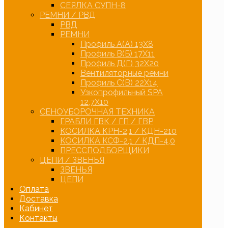
СЕЯЛКА СУПН-8
РЕМНИ / РВД
РВД
РЕМНИ
Профиль А(А) 13Х8
Профиль В(Б) 17Х11
Профиль Д(Г) 32Х20
Вентиляторные ремни
Профиль С(В) 22Х14
Узкопрофильный SPA
12,7Х10
СЕНОУБОРОЧНАЯ ТЕХНИКА
ГРАБЛИ ГВК / ГП / ГВР
КОСИЛКА КРН-2,1 / КДН-210
КОСИЛКА КСФ-2,1 / КДП-4,0
ПРЕССПОДБОРЩИКИ
ЦЕПИ / ЗВЕНЬЯ
ЗВЕНЬЯ
ЦЕПИ
Оплата
Доставка
Кабинет
Контакты