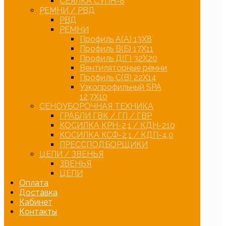
СЕЯЛКА СУПН-8
РЕМНИ / РВД
РВД
РЕМНИ
Профиль А(А) 13Х8
Профиль В(Б) 17Х11
Профиль Д(Г) 32Х20
Вентиляторные ремни
Профиль С(В) 22Х14
Узкопрофильный SPA
12,7Х10
СЕНОУБОРОЧНАЯ ТЕХНИКА
ГРАБЛИ ГВК / ГП / ГВР
КОСИЛКА КРН-2,1 / КДН-210
КОСИЛКА КСФ-2,1 / КДП-4,0
ПРЕССПОДБОРЩИКИ
ЦЕПИ / ЗВЕНЬЯ
ЗВЕНЬЯ
ЦЕПИ
Оплата
Доставка
Кабинет
Контакты