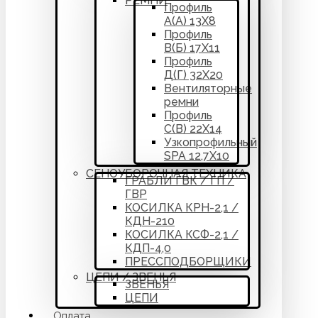
РЕМНИ
Профиль
А(А) 13Х8
Профиль
В(Б) 17Х11
Профиль
Д(Г) 32Х20
Вентиляторные
ремни
Профиль
С(В) 22Х14
Узкопрофильный
SPA 12,7Х10
СЕНОУБОРОЧНАЯ ТЕХНИКА
ГРАБЛИ ГВК / ГП /
ГВР
КОСИЛКА КРН-2,1 /
КДН-210
КОСИЛКА КСФ-2,1 /
КДП-4,0
ПРЕССПОДБОРЩИКИ
ЦЕПИ / ЗВЕНЬЯ
ЗВЕНЬЯ
ЦЕПИ
Оплата