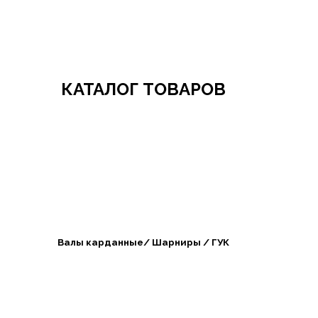
Добро пожаловать в СибАгроБизнес
КАТАЛОГ ТОВАРОВ
Валы карданные/ Шарниры / ГУК