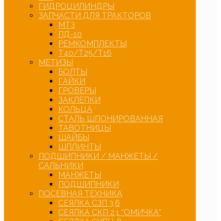
ГИДРОЦИЛИНДРЫ
ЗАПЧАСТИ ДЛЯ ТРАКТОРОВ
МТЗ
ПД-10
РЕМКОМПЛЕКТЫ
Т40/Т25/Т16
МЕТИЗЫ
БОЛТЫ
ГАЙКИ
ГРОВЕРЫ
ЗАКЛЕПКИ
КОЛЬЦА
СТАЛЬ ШПОНИРОВАННАЯ
ТАВОТНИЦЫ
ШАЙБЫ
ШПЛИНТЫ
ПОДШИПНИКИ / МАНЖЕТЫ /
САЛЬНИКИ
МАНЖЕТЫ
ПОДШИПНИКИ
ПОСЕВНАЯ ТЕХНИКА
СЕЯЛКА СЗП 3,6
СЕЯЛКА СКП 2,1 “ОМИЧКА”