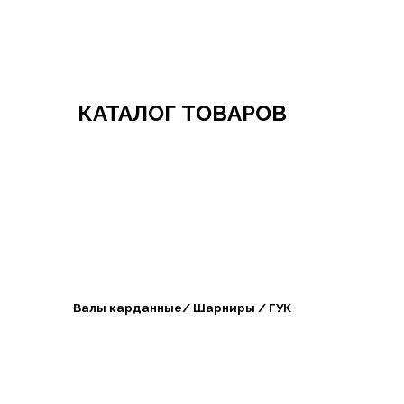
Добро пожаловать в СибАгроБизнес
КАТАЛОГ ТОВАРОВ
Валы карданные/ Шарниры / ГУК