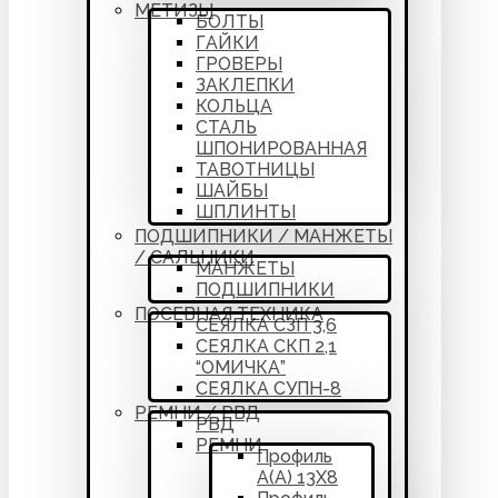
МЕТИЗЫ
БОЛТЫ
ГАЙКИ
ГРОВЕРЫ
ЗАКЛЕПКИ
КОЛЬЦА
СТАЛЬ
ШПОНИРОВАННАЯ
ТАВОТНИЦЫ
ШАЙБЫ
ШПЛИНТЫ
ПОДШИПНИКИ / МАНЖЕТЫ
/ САЛЬНИКИ
МАНЖЕТЫ
ПОДШИПНИКИ
ПОСЕВНАЯ ТЕХНИКА
СЕЯЛКА СЗП 3,6
СЕЯЛКА СКП 2,1
“ОМИЧКА”
СЕЯЛКА СУПН-8
РЕМНИ / РВД
РВД
РЕМНИ
Профиль
А(А) 13Х8