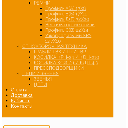
РЕМНИ
Профиль А(А) 13Х8
Профиль В(Б) 17Х11
Профиль Д(Г) 32Х20
Вентиляторные ремни
Профиль С(В) 22Х14
Узкопрофильный SPA
12,7Х10
СЕНОУБОРОЧНАЯ ТЕХНИКА
ГРАБЛИ ГВК / ГП / ГВР
КОСИЛКА КРН-2,1 / КДН-210
КОСИЛКА КСФ-2,1 / КДП-4,0
ПРЕССПОДБОРЩИКИ
ЦЕПИ / ЗВЕНЬЯ
ЗВЕНЬЯ
ЦЕПИ
Оплата
Доставка
Кабинет
Контакты