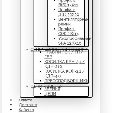
Профиль
В(Б) 17Х11
Профиль
Д(Г) 32Х20
Вентиляторные
ремни
Профиль
С(В) 22Х14
Узкопрофильный
SPA 12,7Х10
СЕНОУБОРОЧНАЯ ТЕХНИКА
ГРАБЛИ ГВК / ГП /
ГВР
КОСИЛКА КРН-2,1 /
КДН-210
КОСИЛКА КСФ-2,1 /
КДП-4,0
ПРЕССПОДБОРЩИКИ
ЦЕПИ / ЗВЕНЬЯ
ЗВЕНЬЯ
ЦЕПИ
Оплата
Доставка
Кабинет