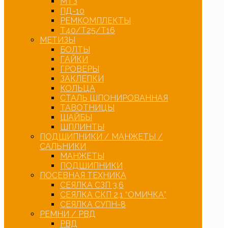
МТЗ
ПД-10
РЕМКОМПЛЕКТЫ
Т40/Т25/Т16
МЕТИЗЫ
БОЛТЫ
ГАЙКИ
ГРОВЕРЫ
ЗАКЛЕПКИ
КОЛЬЦА
СТАЛЬ ШПОНИРОВАННАЯ
ТАВОТНИЦЫ
ШАЙБЫ
ШПЛИНТЫ
ПОДШИПНИКИ / МАНЖЕТЫ /
САЛЬНИКИ
МАНЖЕТЫ
ПОДШИПНИКИ
ПОСЕВНАЯ ТЕХНИКА
СЕЯЛКА СЗП 3,6
СЕЯЛКА СКП 2,1 “ОМИЧКА”
СЕЯЛКА СУПН-8
РЕМНИ / РВД
РВД