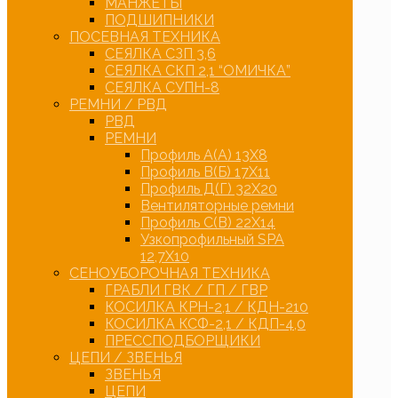
МАНЖЕТЫ
ПОДШИПНИКИ
ПОСЕВНАЯ ТЕХНИКА
СЕЯЛКА СЗП 3,6
СЕЯЛКА СКП 2,1 “ОМИЧКА”
СЕЯЛКА СУПН-8
РЕМНИ / РВД
РВД
РЕМНИ
Профиль А(А) 13Х8
Профиль В(Б) 17Х11
Профиль Д(Г) 32Х20
Вентиляторные ремни
Профиль С(В) 22Х14
Узкопрофильный SPA
12,7Х10
СЕНОУБОРОЧНАЯ ТЕХНИКА
ГРАБЛИ ГВК / ГП / ГВР
КОСИЛКА КРН-2,1 / КДН-210
КОСИЛКА КСФ-2,1 / КДП-4,0
ПРЕССПОДБОРЩИКИ
ЦЕПИ / ЗВЕНЬЯ
ЗВЕНЬЯ
ЦЕПИ