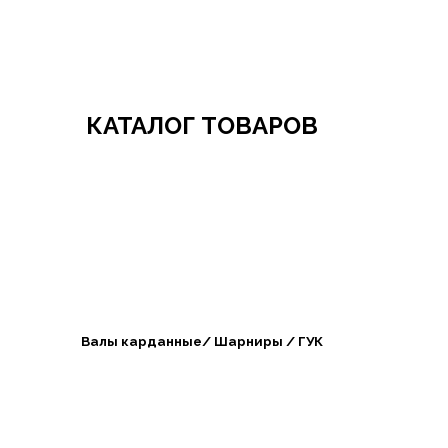
Добро пожаловать в СибАгроБизнес
КАТАЛОГ ТОВАРОВ
Валы карданные/ Шарниры / ГУК