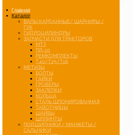
Главная
Каталог
ВАЛЫ КАРДАННЫЕ/ ШАРНИРЫ /
ГУК
ГИДРОЦИЛИНДРЫ
ЗАПЧАСТИ ДЛЯ ТРАКТОРОВ
МТЗ
ПД-10
РЕМКОМПЛЕКТЫ
Т40/Т25/Т16
МЕТИЗЫ
БОЛТЫ
ГАЙКИ
ГРОВЕРЫ
ЗАКЛЕПКИ
КОЛЬЦА
СТАЛЬ ШПОНИРОВАННАЯ
ТАВОТНИЦЫ
ШАЙБЫ
ШПЛИНТЫ
ПОДШИПНИКИ / МАНЖЕТЫ /
САЛЬНИКИ