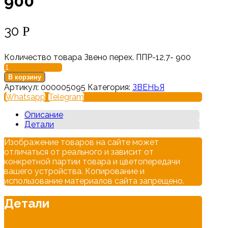
900
30
Р
Количество товара Звено перех. ППР-12,7- 900
В корзину
Артикул:
000005095
Категория:
ЗВЕНЬЯ
Whatsapp
Telegram
Описание
Детали
Изображение товаров на сайте может
отличаться от реального и зависит от
конкретной партии товара и цветопередачи
вашего устройства. Копирование и
использование материалов сайта запрещено.
Детали