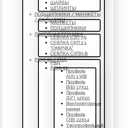
ШАЙБЫ
ШПЛИНТЫ
ПОДШИПНИКИ / МАНЖЕТЫ
/ САЛЬНИКИ
МАНЖЕТЫ
ПОДШИПНИКИ
ПОСЕВНАЯ ТЕХНИКА
СЕЯЛКА СЗП 3,6
СЕЯЛКА СКП 2,1
“ОМИЧКА”
СЕЯЛКА СУПН-8
РЕМНИ / РВД
РВД
РЕМНИ
Профиль
А(А) 13Х8
Профиль
В(Б) 17Х11
Профиль
Д(Г) 32Х20
Вентиляторные
ремни
Профиль
С(В) 22Х14
Узкопрофильный