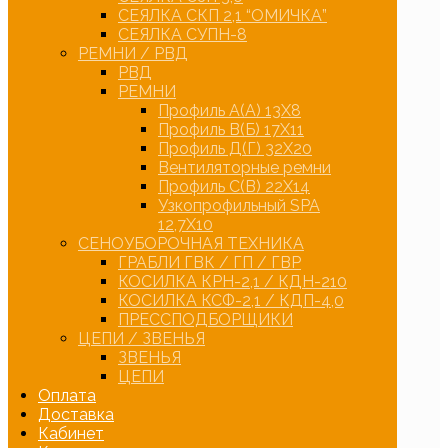
СЕЯЛКА СКП 2,1 “ОМИЧКА”
СЕЯЛКА СУПН-8
РЕМНИ / РВД
РВД
РЕМНИ
Профиль А(А) 13Х8
Профиль В(Б) 17Х11
Профиль Д(Г) 32Х20
Вентиляторные ремни
Профиль С(В) 22Х14
Узкопрофильный SPA
12,7Х10
СЕНОУБОРОЧНАЯ ТЕХНИКА
ГРАБЛИ ГВК / ГП / ГВР
КОСИЛКА КРН-2,1 / КДН-210
КОСИЛКА КСФ-2,1 / КДП-4,0
ПРЕССПОДБОРЩИКИ
ЦЕПИ / ЗВЕНЬЯ
ЗВЕНЬЯ
ЦЕПИ
Оплата
Доставка
Кабинет