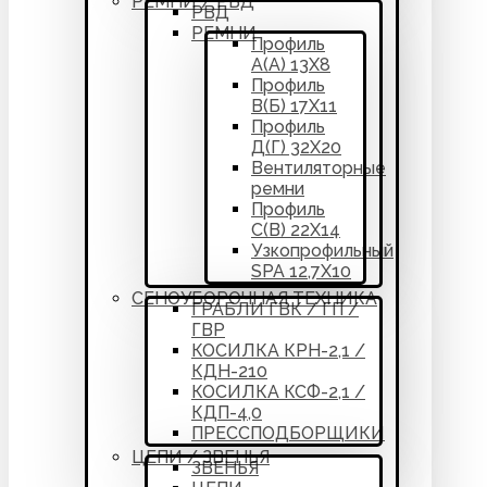
РЕМНИ / РВД
РВД
РЕМНИ
Профиль
А(А) 13Х8
Профиль
В(Б) 17Х11
Профиль
Д(Г) 32Х20
Вентиляторные
ремни
Профиль
С(В) 22Х14
Узкопрофильный
SPA 12,7Х10
СЕНОУБОРОЧНАЯ ТЕХНИКА
ГРАБЛИ ГВК / ГП /
ГВР
КОСИЛКА КРН-2,1 /
КДН-210
КОСИЛКА КСФ-2,1 /
КДП-4,0
ПРЕССПОДБОРЩИКИ
ЦЕПИ / ЗВЕНЬЯ
ЗВЕНЬЯ