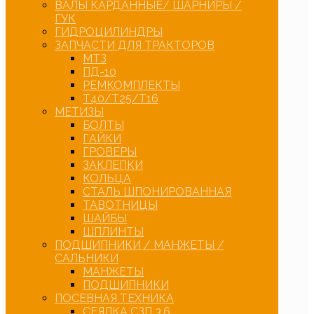
ВАЛЫ КАРДАННЫЕ/ ШАРНИРЫ /
ГУК
ГИДРОЦИЛИНДРЫ
ЗАПЧАСТИ ДЛЯ ТРАКТОРОВ
МТЗ
ПД-10
РЕМКОМПЛЕКТЫ
Т40/Т25/Т16
МЕТИЗЫ
БОЛТЫ
ГАЙКИ
ГРОВЕРЫ
ЗАКЛЕПКИ
КОЛЬЦА
СТАЛЬ ШПОНИРОВАННАЯ
ТАВОТНИЦЫ
ШАЙБЫ
ШПЛИНТЫ
ПОДШИПНИКИ / МАНЖЕТЫ /
САЛЬНИКИ
МАНЖЕТЫ
ПОДШИПНИКИ
ПОСЕВНАЯ ТЕХНИКА
СЕЯЛКА СЗП 3,6