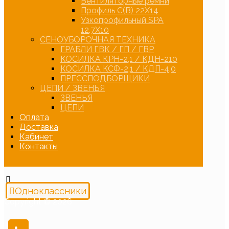
Вентиляторные ремни
Профиль С(В) 22Х14
Узкопрофильный SPA
12,7Х10
СЕНОУБОРОЧНАЯ ТЕХНИКА
ГРАБЛИ ГВК / ГП / ГВР
КОСИЛКА КРН-2,1 / КДН-210
КОСИЛКА КСФ-2,1 / КДП-4,0
ПРЕССПОДБОРЩИКИ
ЦЕПИ / ЗВЕНЬЯ
ЗВЕНЬЯ
ЦЕПИ
Оплата
Доставка
Кабинет
Контакты
Одноклассники
Copyright © 2026