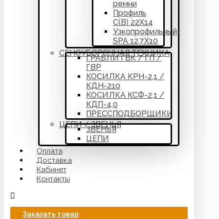
ремни
Профиль
С(В) 22Х14
Узкопрофильный
SPA 12,7Х10
СЕНОУБОРОЧНАЯ ТЕХНИКА
ГРАБЛИ ГВК / ГП /
ГВР
КОСИЛКА КРН-2,1 /
КДН-210
КОСИЛКА КСФ-2,1 /
КДП-4,0
ПРЕССПОДБОРЩИКИ
ЦЕПИ / ЗВЕНЬЯ
ЗВЕНЬЯ
ЦЕПИ
Оплата
Доставка
Кабинет
Контакты
Заказать товар