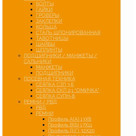
БОЛТЫ
ГАЙКИ
ГРОВЕРЫ
ЗАКЛЕПКИ
КОЛЬЦА
СТАЛЬ ШПОНИРОВАННАЯ
ТАВОТНИЦЫ
ШАЙБЫ
ШПЛИНТЫ
ПОДШИПНИКИ / МАНЖЕТЫ /
САЛЬНИКИ
МАНЖЕТЫ
ПОДШИПНИКИ
ПОСЕВНАЯ ТЕХНИКА
СЕЯЛКА СЗП 3,6
СЕЯЛКА СКП 2,1 “ОМИЧКА”
СЕЯЛКА СУПН-8
РЕМНИ / РВД
РВД
РЕМНИ
Профиль А(А) 13Х8
Профиль В(Б) 17Х11
Профиль Д(Г) 32Х20