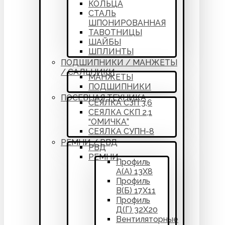
КОЛЬЦА
СТАЛЬ
ШПОНИРОВАННАЯ
ТАВОТНИЦЫ
ШАЙБЫ
ШПЛИНТЫ
ПОДШИПНИКИ / МАНЖЕТЫ
/ САЛЬНИКИ
МАНЖЕТЫ
ПОДШИПНИКИ
ПОСЕВНАЯ ТЕХНИКА
СЕЯЛКА СЗП 3,6
СЕЯЛКА СКП 2,1
“ОМИЧКА”
СЕЯЛКА СУПН-8
РЕМНИ / РВД
РВД
РЕМНИ
Профиль
А(А) 13Х8
Профиль
В(Б) 17Х11
Профиль
Д(Г) 32Х20
Вентиляторные