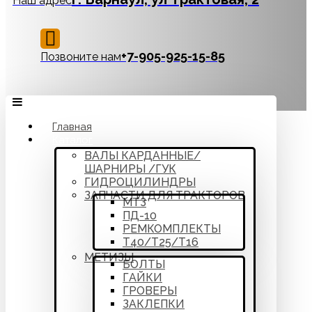
Наш адрес
‪+7-905-925-15-85
Позвоните нам
Главная
Каталог
ВАЛЫ КАРДАННЫЕ/
ШАРНИРЫ /ГУК
ГИДРОЦИЛИНДРЫ
ЗАПЧАСТИ ДЛЯ ТРАКТОРОВ
МТЗ
ПД-10
РЕМКОМПЛЕКТЫ
Т40/Т25/Т16
МЕТИЗЫ
БОЛТЫ
ГАЙКИ
ГРОВЕРЫ
ЗАКЛЕПКИ