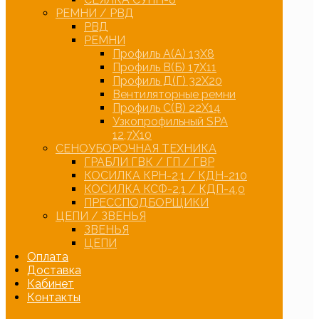
РЕМНИ / РВД
РВД
РЕМНИ
Профиль А(А) 13Х8
Профиль В(Б) 17Х11
Профиль Д(Г) 32Х20
Вентиляторные ремни
Профиль С(В) 22Х14
Узкопрофильный SPA
12,7Х10
СЕНОУБОРОЧНАЯ ТЕХНИКА
ГРАБЛИ ГВК / ГП / ГВР
КОСИЛКА КРН-2,1 / КДН-210
КОСИЛКА КСФ-2,1 / КДП-4,0
ПРЕССПОДБОРЩИКИ
ЦЕПИ / ЗВЕНЬЯ
ЗВЕНЬЯ
ЦЕПИ
Оплата
Доставка
Кабинет
Контакты