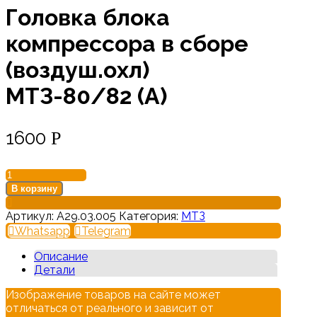
Головка блока
компрессора в сборе
(воздуш.охл)
МТЗ-80/82 (А)
1600
Р
Количество
товара
В корзину
Головка
блока
Артикул:
А29.03.005
Категория:
МТЗ
компрессора
Whatsapp
Telegram
в
сборе
Описание
(воздуш.охл)
Детали
МТЗ-80/82
(А)
Изображение товаров на сайте может
отличаться от реального и зависит от