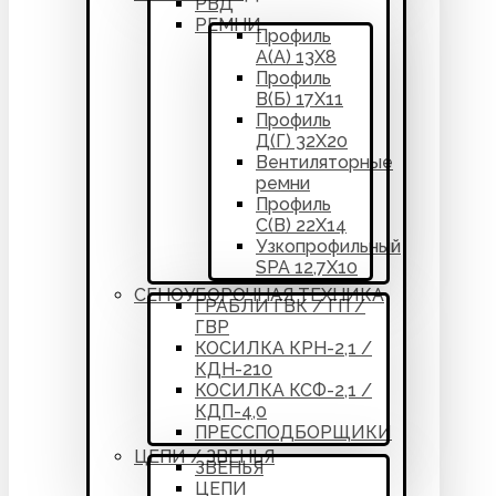
РВД
РЕМНИ
Профиль
А(А) 13Х8
Профиль
В(Б) 17Х11
Профиль
Д(Г) 32Х20
Вентиляторные
ремни
Профиль
С(В) 22Х14
Узкопрофильный
SPA 12,7Х10
СЕНОУБОРОЧНАЯ ТЕХНИКА
ГРАБЛИ ГВК / ГП /
ГВР
КОСИЛКА КРН-2,1 /
КДН-210
КОСИЛКА КСФ-2,1 /
КДП-4,0
ПРЕССПОДБОРЩИКИ
ЦЕПИ / ЗВЕНЬЯ
ЗВЕНЬЯ
ЦЕПИ