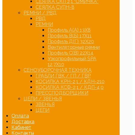
СЕЯЛКА СКП 2,1 “ОМИЧКА”
СЕЯЛКА СУПН-8
РЕМНИ / РВД
РВД
РЕМНИ
Профиль А(А) 13Х8
Профиль В(Б) 17Х11
Профиль Д(Г) 32Х20
Вентиляторные ремни
Профиль С(В) 22Х14
Узкопрофильный SPA
12,7Х10
СЕНОУБОРОЧНАЯ ТЕХНИКА
ГРАБЛИ ГВК / ГП / ГВР
КОСИЛКА КРН-2,1 / КДН-210
КОСИЛКА КСФ-2,1 / КДП-4,0
ПРЕССПОДБОРЩИКИ
ЦЕПИ / ЗВЕНЬЯ
ЗВЕНЬЯ
ЦЕПИ
Оплата
Доставка
Кабинет
Контакты