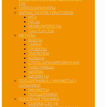
ГУК
ГИДРОЦИЛИНДРЫ
ЗАПЧАСТИ ДЛЯ ТРАКТОРОВ
МТЗ
ПД-10
РЕМКОМПЛЕКТЫ
Т40/Т25/Т16
МЕТИЗЫ
БОЛТЫ
ГАЙКИ
ГРОВЕРЫ
ЗАКЛЕПКИ
КОЛЬЦА
СТАЛЬ ШПОНИРОВАННАЯ
ТАВОТНИЦЫ
ШАЙБЫ
ШПЛИНТЫ
ПОДШИПНИКИ / МАНЖЕТЫ /
САЛЬНИКИ
МАНЖЕТЫ
ПОДШИПНИКИ
ПОСЕВНАЯ ТЕХНИКА
СЕЯЛКА СЗП 3,6