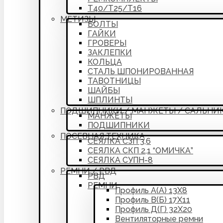
Т40/Т25/Т16
МЕТИЗЫ
БОЛТЫ
ГАЙКИ
ГРОВЕРЫ
ЗАКЛЕПКИ
КОЛЬЦА
СТАЛЬ ШПОНИРОВАННАЯ
ТАВОТНИЦЫ
ШАЙБЫ
ШПЛИНТЫ
ПОДШИПНИКИ / МАНЖЕТЫ / САЛЬНИ
МАНЖЕТЫ
ПОДШИПНИКИ
ПОСЕВНАЯ ТЕХНИКА
СЕЯЛКА СЗП 3,6
СЕЯЛКА СКП 2,1 “ОМИЧКА”
СЕЯЛКА СУПН-8
РЕМНИ / РВД
РВД
РЕМНИ
Профиль А(А) 13Х8
Профиль В(Б) 17Х11
Профиль Д(Г) 32Х20
Вентиляторные ремни