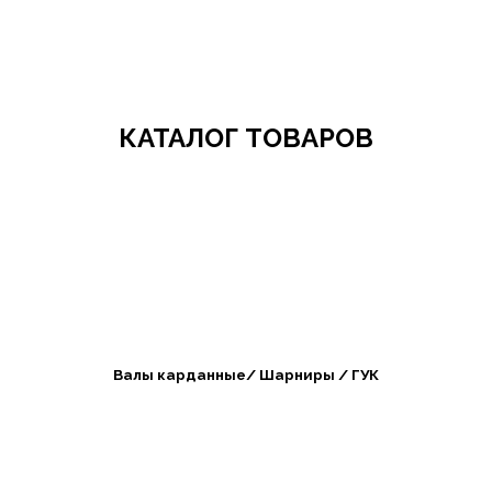
Добро пожаловать в СибАгроБизнес
КАТАЛОГ ТОВАРОВ
Валы карданные/ Шарниры / ГУК