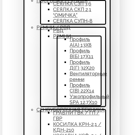
ПОСЕВНАЯ ТЕХНИКА
СЕЯЛКА СЗП 3,6
СЕЯЛКА СКП 2,1
“ОМИЧКА”
СЕЯЛКА СУПН-8
РЕМНИ / РВД
РВД
РЕМНИ
Профиль
А(А) 13Х8
Профиль
В(Б) 17Х11
Профиль
Д(Г) 32Х20
Вентиляторные
ремни
Профиль
С(В) 22Х14
Узкопрофильный
SPA 12,7Х10
СЕНОУБОРОЧНАЯ ТЕХНИКА
ГРАБЛИ ГВК / ГП /
ГВР
КОСИЛКА КРН-2,1 /
КДН-210