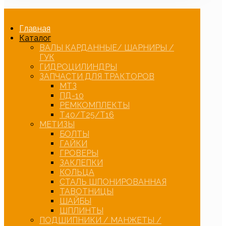
Главная
Каталог
ВАЛЫ КАРДАННЫЕ/ ШАРНИРЫ /
ГУК
ГИДРОЦИЛИНДРЫ
ЗАПЧАСТИ ДЛЯ ТРАКТОРОВ
МТЗ
ПД-10
РЕМКОМПЛЕКТЫ
Т40/Т25/Т16
МЕТИЗЫ
БОЛТЫ
ГАЙКИ
ГРОВЕРЫ
ЗАКЛЕПКИ
КОЛЬЦА
СТАЛЬ ШПОНИРОВАННАЯ
ТАВОТНИЦЫ
ШАЙБЫ
ШПЛИНТЫ
ПОДШИПНИКИ / МАНЖЕТЫ /