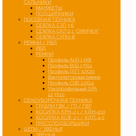
САЛЬНИКИ
МАНЖЕТЫ
ПОДШИПНИКИ
ПОСЕВНАЯ ТЕХНИКА
СЕЯЛКА СЗП 3,6
СЕЯЛКА СКП 2,1 “ОМИЧКА”
СЕЯЛКА СУПН-8
РЕМНИ / РВД
РВД
РЕМНИ
Профиль А(А) 13Х8
Профиль В(Б) 17Х11
Профиль Д(Г) 32Х20
Вентиляторные ремни
Профиль С(В) 22Х14
Узкопрофильный SPA
12,7Х10
СЕНОУБОРОЧНАЯ ТЕХНИКА
ГРАБЛИ ГВК / ГП / ГВР
КОСИЛКА КРН-2,1 / КДН-210
КОСИЛКА КСФ-2,1 / КДП-4,0
ПРЕССПОДБОРЩИКИ
ЦЕПИ / ЗВЕНЬЯ
ЗВЕНЬЯ