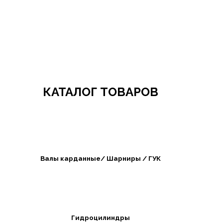
Добро пожаловать в СибАгроБизнес
КАТАЛОГ ТОВАРОВ
Валы карданные/ Шарниры / ГУК
Гидроцилиндры