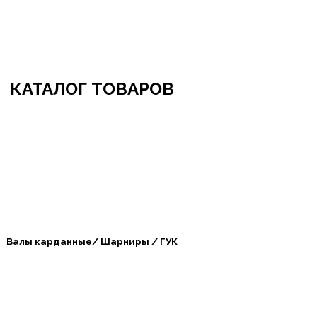
бро пожаловать в СибАгроБизнес
КАТАЛОГ ТОВАРОВ
Валы карданные/ Шарниры / ГУК