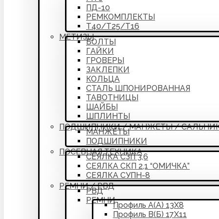
ПД-10
РЕМКОМПЛЕКТЫ
Т40/Т25/Т16
МЕТИЗЫ
БОЛТЫ
ГАЙКИ
ГРОВЕРЫ
ЗАКЛЕПКИ
КОЛЬЦА
СТАЛЬ ШПОНИРОВАННАЯ
ТАВОТНИЦЫ
ШАЙБЫ
ШПЛИНТЫ
ПОДШИПНИКИ / МАНЖЕТЫ / САЛЬНИ
МАНЖЕТЫ
ПОДШИПНИКИ
ПОСЕВНАЯ ТЕХНИКА
СЕЯЛКА СЗП 3,6
СЕЯЛКА СКП 2,1 “ОМИЧКА”
СЕЯЛКА СУПН-8
РЕМНИ / РВД
РВД
РЕМНИ
Профиль А(А) 13Х8
Профиль В(Б) 17Х11