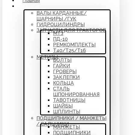
Главная
Каталог
ВАЛЫ КАРДАННЫЕ/
ШАРНИРЫ /ГУК
ГИДРОЦИЛИНДРЫ
ЗАПЧАСТИ ДЛЯ ТРАКТОРОВ
МТЗ
ПД-10
РЕМКОМПЛЕКТЫ
Т40/Т25/Т16
МЕТИЗЫ
БОЛТЫ
ГАЙКИ
ГРОВЕРЫ
ЗАКЛЕПКИ
КОЛЬЦА
СТАЛЬ
ШПОНИРОВАННАЯ
ТАВОТНИЦЫ
ШАЙБЫ
ШПЛИНТЫ
ПОДШИПНИКИ / МАНЖЕТЫ
/ САЛЬНИКИ
МАНЖЕТЫ
ПОДШИПНИКИ