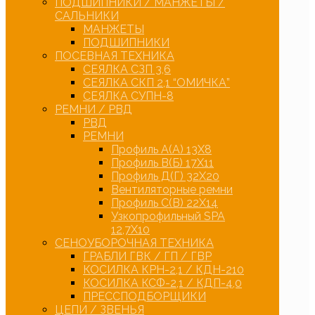
ПОДШИПНИКИ / МАНЖЕТЫ /
САЛЬНИКИ
МАНЖЕТЫ
ПОДШИПНИКИ
ПОСЕВНАЯ ТЕХНИКА
СЕЯЛКА СЗП 3,6
СЕЯЛКА СКП 2,1 “ОМИЧКА”
СЕЯЛКА СУПН-8
РЕМНИ / РВД
РВД
РЕМНИ
Профиль А(А) 13Х8
Профиль В(Б) 17Х11
Профиль Д(Г) 32Х20
Вентиляторные ремни
Профиль С(В) 22Х14
Узкопрофильный SPA
12,7Х10
СЕНОУБОРОЧНАЯ ТЕХНИКА
ГРАБЛИ ГВК / ГП / ГВР
КОСИЛКА КРН-2,1 / КДН-210
КОСИЛКА КСФ-2,1 / КДП-4,0
ПРЕССПОДБОРЩИКИ
ЦЕПИ / ЗВЕНЬЯ