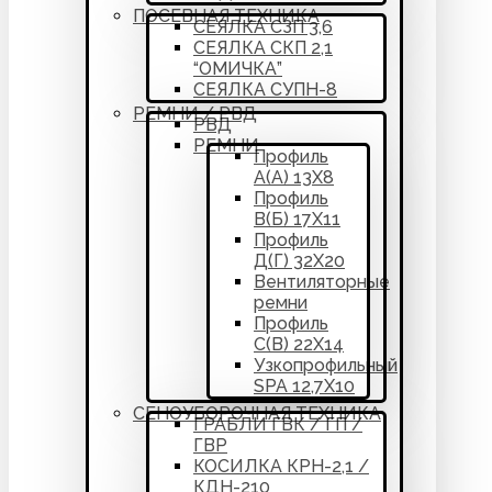
ПОСЕВНАЯ ТЕХНИКА
СЕЯЛКА СЗП 3,6
СЕЯЛКА СКП 2,1
“ОМИЧКА”
СЕЯЛКА СУПН-8
РЕМНИ / РВД
РВД
РЕМНИ
Профиль
А(А) 13Х8
Профиль
В(Б) 17Х11
Профиль
Д(Г) 32Х20
Вентиляторные
ремни
Профиль
С(В) 22Х14
Узкопрофильный
SPA 12,7Х10
СЕНОУБОРОЧНАЯ ТЕХНИКА
ГРАБЛИ ГВК / ГП /
ГВР
КОСИЛКА КРН-2,1 /
КДН-210