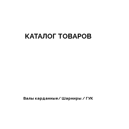
Добро пожаловать в СибАгроБизнес
КАТАЛОГ ТОВАРОВ
Валы карданные/ Шарниры / ГУК