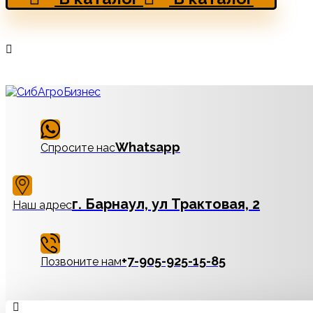
Whatsapp
Спросите нас
г. Барнаул, ул Трактовая, 2
Наш адрес
‪+7-905-925-15-85
Позвоните нам