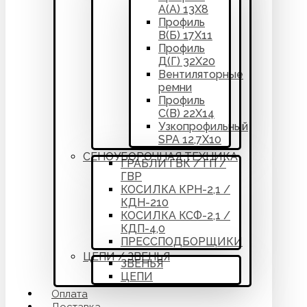
А(А) 13Х8
Профиль
В(Б) 17Х11
Профиль
Д(Г) 32Х20
Вентиляторные
ремни
Профиль
С(В) 22Х14
Узкопрофильный
SPA 12,7Х10
СЕНОУБОРОЧНАЯ ТЕХНИКА
ГРАБЛИ ГВК / ГП /
ГВР
КОСИЛКА КРН-2,1 /
КДН-210
КОСИЛКА КСФ-2,1 /
КДП-4,0
ПРЕССПОДБОРЩИКИ
ЦЕПИ / ЗВЕНЬЯ
ЗВЕНЬЯ
ЦЕПИ
Оплата
Доставка