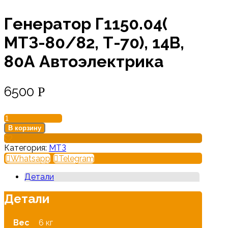
Генератор Г1150.04(
МТЗ-80/82, Т-70), 14В,
80А Автоэлектрика
6500
Р
Количество
товара
В корзину
Генератор
Г1150.04(
Категория:
МТЗ
МТЗ-80/82,
Whatsapp
Telegram
Т-70),
14В,
Детали
80А
Автоэлектрика
Детали
Вес
6 кг