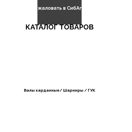
Добро пожаловать в СибАгроБизнес
КАТАЛОГ ТОВАРОВ
Валы карданные/ Шарниры / ГУК