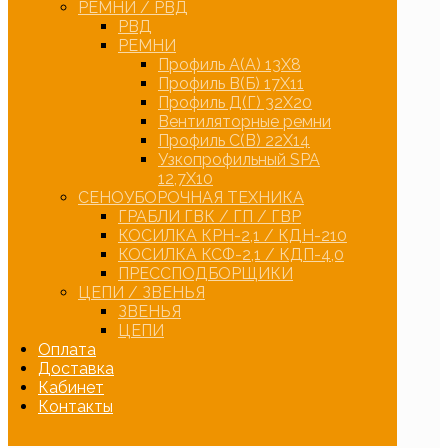
РЕМНИ / РВД
РВД
РЕМНИ
Профиль А(А) 13Х8
Профиль В(Б) 17Х11
Профиль Д(Г) 32Х20
Вентиляторные ремни
Профиль С(В) 22Х14
Узкопрофильный SPA
12,7Х10
СЕНОУБОРОЧНАЯ ТЕХНИКА
ГРАБЛИ ГВК / ГП / ГВР
КОСИЛКА КРН-2,1 / КДН-210
КОСИЛКА КСФ-2,1 / КДП-4,0
ПРЕССПОДБОРЩИКИ
ЦЕПИ / ЗВЕНЬЯ
ЗВЕНЬЯ
ЦЕПИ
Оплата
Доставка
Кабинет
Контакты