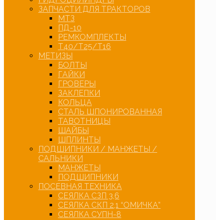
ЗАПЧАСТИ ДЛЯ ТРАКТОРОВ
МТЗ
ПД-10
РЕМКОМПЛЕКТЫ
Т40/Т25/Т16
МЕТИЗЫ
БОЛТЫ
ГАЙКИ
ГРОВЕРЫ
ЗАКЛЕПКИ
КОЛЬЦА
СТАЛЬ ШПОНИРОВАННАЯ
ТАВОТНИЦЫ
ШАЙБЫ
ШПЛИНТЫ
ПОДШИПНИКИ / МАНЖЕТЫ /
САЛЬНИКИ
МАНЖЕТЫ
ПОДШИПНИКИ
ПОСЕВНАЯ ТЕХНИКА
СЕЯЛКА СЗП 3,6
СЕЯЛКА СКП 2,1 “ОМИЧКА”
СЕЯЛКА СУПН-8