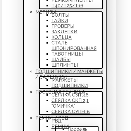
РЕМКОМПЛЕКТЫ
Т40/Т25/Т16
МЕТИЗЫ
БОЛТЫ
ГАЙКИ
ГРОВЕРЫ
ЗАКЛЕПКИ
КОЛЬЦА
СТАЛЬ
ШПОНИРОВАННАЯ
ТАВОТНИЦЫ
ШАЙБЫ
ШПЛИНТЫ
ПОДШИПНИКИ / МАНЖЕТЫ
/ САЛЬНИКИ
МАНЖЕТЫ
ПОДШИПНИКИ
ПОСЕВНАЯ ТЕХНИКА
СЕЯЛКА СЗП 3,6
СЕЯЛКА СКП 2,1
“ОМИЧКА”
СЕЯЛКА СУПН-8
РЕМНИ / РВД
РВД
РЕМНИ
Профиль