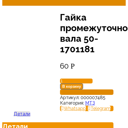
Гайка
промежуточно
вала 50-
1701181
60
Р
Количество
товара
В корзину
Гайка
промежуточного
Артикул:
000007485
вала
Категория:
МТЗ
50-
Whatsapp
Telegram
1701181
Детали
Детали