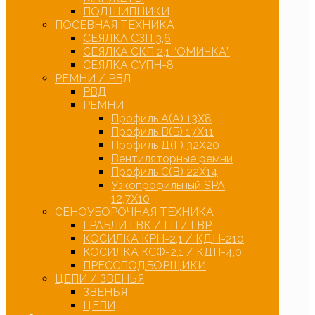
ПОДШИПНИКИ
ПОСЕВНАЯ ТЕХНИКА
СЕЯЛКА СЗП 3,6
СЕЯЛКА СКП 2,1 “ОМИЧКА”
СЕЯЛКА СУПН-8
РЕМНИ / РВД
РВД
РЕМНИ
Профиль А(А) 13Х8
Профиль В(Б) 17Х11
Профиль Д(Г) 32Х20
Вентиляторные ремни
Профиль С(В) 22Х14
Узкопрофильный SPA
12,7Х10
СЕНОУБОРОЧНАЯ ТЕХНИКА
ГРАБЛИ ГВК / ГП / ГВР
КОСИЛКА КРН-2,1 / КДН-210
КОСИЛКА КСФ-2,1 / КДП-4,0
ПРЕССПОДБОРЩИКИ
ЦЕПИ / ЗВЕНЬЯ
ЗВЕНЬЯ
ЦЕПИ