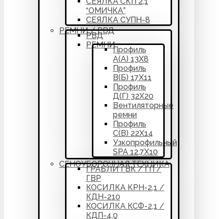
СЕЯЛКА СКП 2,1
“ОМИЧКА”
СЕЯЛКА СУПН-8
РЕМНИ / РВД
РВД
РЕМНИ
Профиль
А(А) 13Х8
Профиль
В(Б) 17Х11
Профиль
Д(Г) 32Х20
Вентиляторные
ремни
Профиль
С(В) 22Х14
Узкопрофильный
SPA 12,7Х10
СЕНОУБОРОЧНАЯ ТЕХНИКА
ГРАБЛИ ГВК / ГП /
ГВР
КОСИЛКА КРН-2,1 /
КДН-210
КОСИЛКА КСФ-2,1 /
КДП-4,0