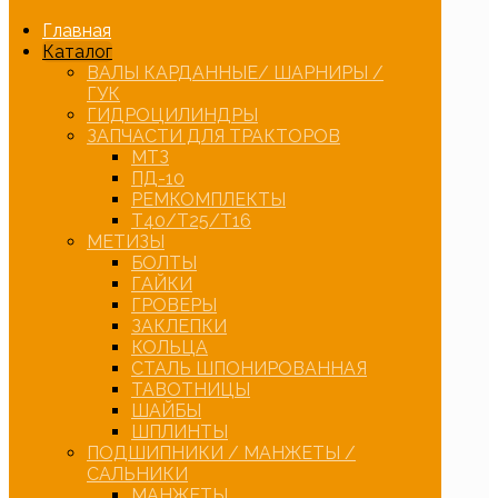
Главная
Каталог
ВАЛЫ КАРДАННЫЕ/ ШАРНИРЫ /
ГУК
ГИДРОЦИЛИНДРЫ
ЗАПЧАСТИ ДЛЯ ТРАКТОРОВ
МТЗ
ПД-10
РЕМКОМПЛЕКТЫ
Т40/Т25/Т16
МЕТИЗЫ
БОЛТЫ
ГАЙКИ
ГРОВЕРЫ
ЗАКЛЕПКИ
КОЛЬЦА
СТАЛЬ ШПОНИРОВАННАЯ
ТАВОТНИЦЫ
ШАЙБЫ
ШПЛИНТЫ
ПОДШИПНИКИ / МАНЖЕТЫ /
САЛЬНИКИ
МАНЖЕТЫ