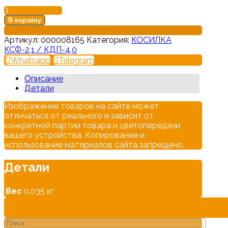
В корзину
Артикул:
000008165
Категория:
КОСИЛКА
КСФ-2,1 / КДП-4,0
Whatsapp
Telegram
Описание
Детали
Изображение товаров на сайте может
отличаться от реального и зависит от
конкретной партии товара и цветопередачи
вашего устройства. Копирование и
использование материалов сайта запрещено.
Детали
Вес
0,035 кг