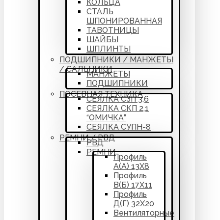
КОЛЬЦА
СТАЛЬ
ШПОНИРОВАННАЯ
ТАВОТНИЦЫ
ШАЙБЫ
ШПЛИНТЫ
ПОДШИПНИКИ / МАНЖЕТЫ
/ САЛЬНИКИ
МАНЖЕТЫ
ПОДШИПНИКИ
ПОСЕВНАЯ ТЕХНИКА
СЕЯЛКА СЗП 3,6
СЕЯЛКА СКП 2,1
“ОМИЧКА”
СЕЯЛКА СУПН-8
РЕМНИ / РВД
РВД
РЕМНИ
Профиль
А(А) 13Х8
Профиль
В(Б) 17Х11
Профиль
Д(Г) 32Х20
Вентиляторные