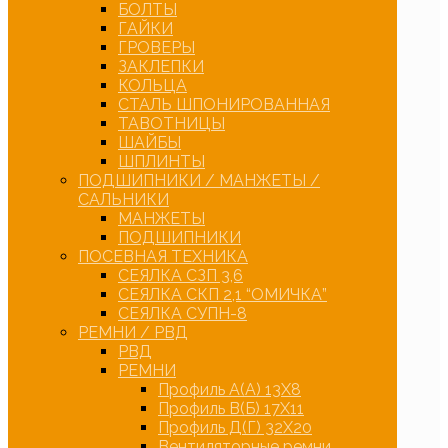
БОЛТЫ
ГАЙКИ
ГРОВЕРЫ
ЗАКЛЕПКИ
КОЛЬЦА
СТАЛЬ ШПОНИРОВАННАЯ
ТАВОТНИЦЫ
ШАЙБЫ
ШПЛИНТЫ
ПОДШИПНИКИ / МАНЖЕТЫ /
САЛЬНИКИ
МАНЖЕТЫ
ПОДШИПНИКИ
ПОСЕВНАЯ ТЕХНИКА
СЕЯЛКА СЗП 3,6
СЕЯЛКА СКП 2,1 “ОМИЧКА”
СЕЯЛКА СУПН-8
РЕМНИ / РВД
РВД
РЕМНИ
Профиль А(А) 13Х8
Профиль В(Б) 17Х11
Профиль Д(Г) 32Х20
Вентиляторные ремни