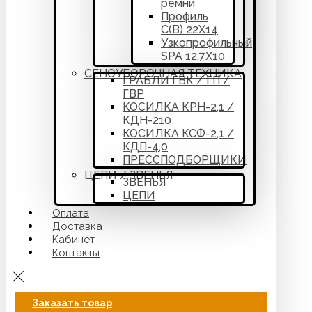
ремни
Профиль
С(В) 22Х14
Узкопрофильный
SPA 12,7Х10
СЕНОУБОРОЧНАЯ ТЕХНИКА
ГРАБЛИ ГВК / ГП /
ГВР
КОСИЛКА КРН-2,1 /
КДН-210
КОСИЛКА КСФ-2,1 /
КДП-4,0
ПРЕССПОДБОРЩИКИ
ЦЕПИ / ЗВЕНЬЯ
ЗВЕНЬЯ
ЦЕПИ
Оплата
Доставка
Кабинет
Контакты
Заказать товар