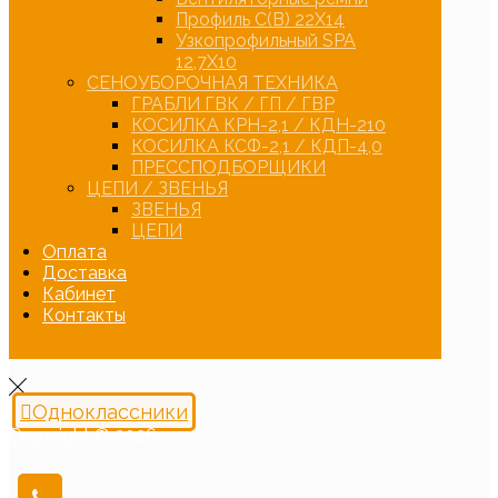
Профиль С(В) 22Х14
Узкопрофильный SPA
12,7Х10
СЕНОУБОРОЧНАЯ ТЕХНИКА
ГРАБЛИ ГВК / ГП / ГВР
КОСИЛКА КРН-2,1 / КДН-210
КОСИЛКА КСФ-2,1 / КДП-4,0
ПРЕССПОДБОРЩИКИ
ЦЕПИ / ЗВЕНЬЯ
ЗВЕНЬЯ
ЦЕПИ
Оплата
Доставка
Кабинет
Контакты
Одноклассники
Copyright © 2026