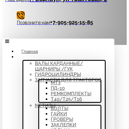
‪+7-905-925-15-85
Позвоните нам
Главная
Каталог
ВАЛЫ КАРДАННЫЕ/
ШАРНИРЫ /ГУК
ГИДРОЦИЛИНДРЫ
ЗАПЧАСТИ ДЛЯ ТРАКТОРОВ
МТЗ
ПД-10
РЕМКОМПЛЕКТЫ
Т40/Т25/Т16
МЕТИЗЫ
БОЛТЫ
ГАЙКИ
ГРОВЕРЫ
ЗАКЛЕПКИ