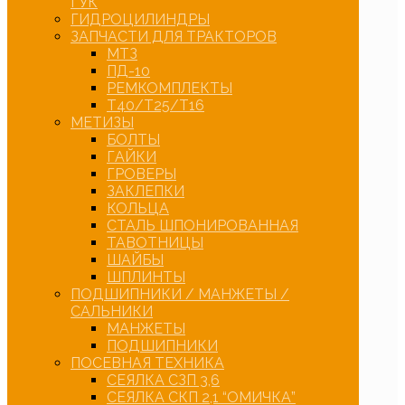
ГУК
ГИДРОЦИЛИНДРЫ
ЗАПЧАСТИ ДЛЯ ТРАКТОРОВ
МТЗ
ПД-10
РЕМКОМПЛЕКТЫ
Т40/Т25/Т16
МЕТИЗЫ
БОЛТЫ
ГАЙКИ
ГРОВЕРЫ
ЗАКЛЕПКИ
КОЛЬЦА
СТАЛЬ ШПОНИРОВАННАЯ
ТАВОТНИЦЫ
ШАЙБЫ
ШПЛИНТЫ
ПОДШИПНИКИ / МАНЖЕТЫ /
САЛЬНИКИ
МАНЖЕТЫ
ПОДШИПНИКИ
ПОСЕВНАЯ ТЕХНИКА
СЕЯЛКА СЗП 3,6
СЕЯЛКА СКП 2,1 “ОМИЧКА”