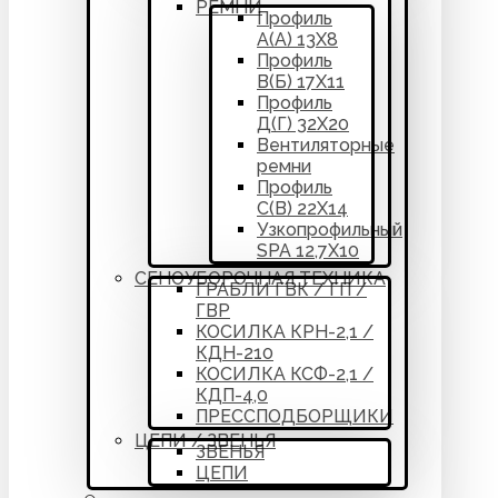
РЕМНИ
Профиль
А(А) 13Х8
Профиль
В(Б) 17Х11
Профиль
Д(Г) 32Х20
Вентиляторные
ремни
Профиль
С(В) 22Х14
Узкопрофильный
SPA 12,7Х10
СЕНОУБОРОЧНАЯ ТЕХНИКА
ГРАБЛИ ГВК / ГП /
ГВР
КОСИЛКА КРН-2,1 /
КДН-210
КОСИЛКА КСФ-2,1 /
КДП-4,0
ПРЕССПОДБОРЩИКИ
ЦЕПИ / ЗВЕНЬЯ
ЗВЕНЬЯ
ЦЕПИ