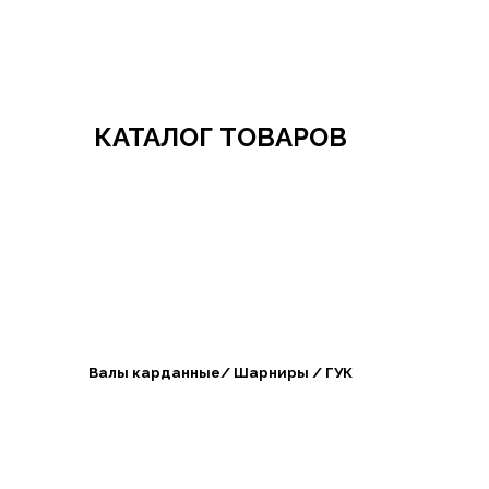
Добро пожаловать в СибАгроБизнес
КАТАЛОГ ТОВАРОВ
Валы карданные/ Шарниры / ГУК