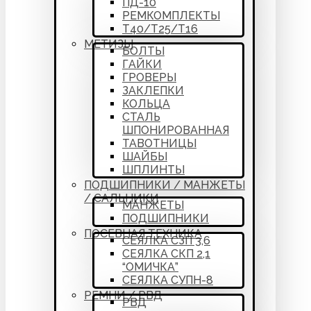
ПД-10
РЕМКОМПЛЕКТЫ
Т40/Т25/Т16
МЕТИЗЫ
БОЛТЫ
ГАЙКИ
ГРОВЕРЫ
ЗАКЛЕПКИ
КОЛЬЦА
СТАЛЬ
ШПОНИРОВАННАЯ
ТАВОТНИЦЫ
ШАЙБЫ
ШПЛИНТЫ
ПОДШИПНИКИ / МАНЖЕТЫ
/ САЛЬНИКИ
МАНЖЕТЫ
ПОДШИПНИКИ
ПОСЕВНАЯ ТЕХНИКА
СЕЯЛКА СЗП 3,6
СЕЯЛКА СКП 2,1
“ОМИЧКА”
СЕЯЛКА СУПН-8
РЕМНИ / РВД
РВД