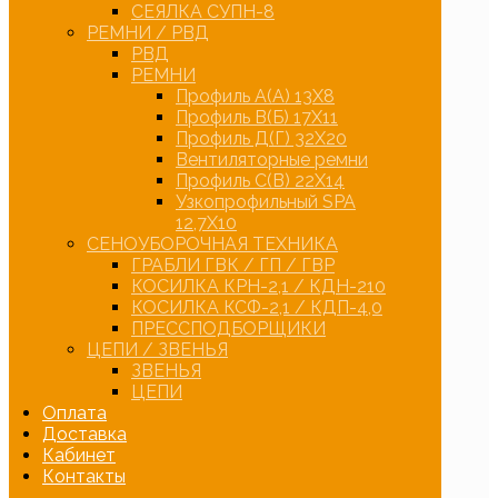
СЕЯЛКА СУПН-8
РЕМНИ / РВД
РВД
РЕМНИ
Профиль А(А) 13Х8
Профиль В(Б) 17Х11
Профиль Д(Г) 32Х20
Вентиляторные ремни
Профиль С(В) 22Х14
Узкопрофильный SPA
12,7Х10
СЕНОУБОРОЧНАЯ ТЕХНИКА
ГРАБЛИ ГВК / ГП / ГВР
КОСИЛКА КРН-2,1 / КДН-210
КОСИЛКА КСФ-2,1 / КДП-4,0
ПРЕССПОДБОРЩИКИ
ЦЕПИ / ЗВЕНЬЯ
ЗВЕНЬЯ
ЦЕПИ
Оплата
Доставка
Кабинет
Контакты