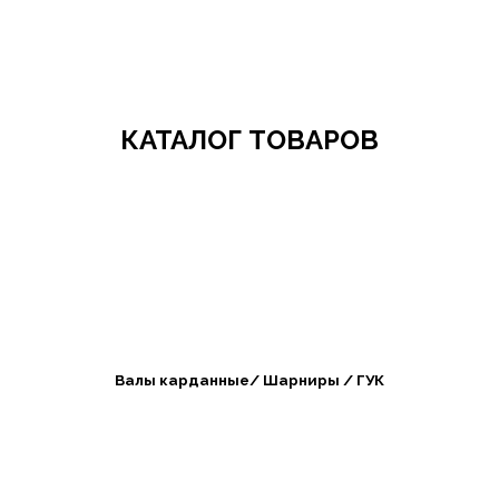
Добро пожаловать в СибАгроБизнес
КАТАЛОГ ТОВАРОВ
Валы карданные/ Шарниры / ГУК