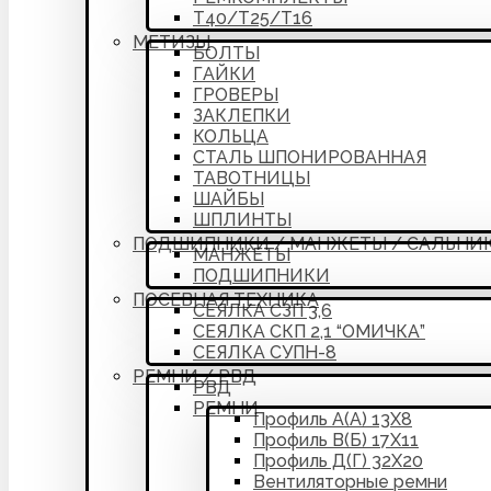
Т40/Т25/Т16
МЕТИЗЫ
БОЛТЫ
ГАЙКИ
ГРОВЕРЫ
ЗАКЛЕПКИ
КОЛЬЦА
СТАЛЬ ШПОНИРОВАННАЯ
ТАВОТНИЦЫ
ШАЙБЫ
ШПЛИНТЫ
ПОДШИПНИКИ / МАНЖЕТЫ / САЛЬНИ
МАНЖЕТЫ
ПОДШИПНИКИ
ПОСЕВНАЯ ТЕХНИКА
СЕЯЛКА СЗП 3,6
СЕЯЛКА СКП 2,1 “ОМИЧКА”
СЕЯЛКА СУПН-8
РЕМНИ / РВД
РВД
РЕМНИ
Профиль А(А) 13Х8
Профиль В(Б) 17Х11
Профиль Д(Г) 32Х20
Вентиляторные ремни