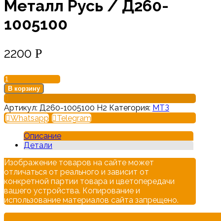
Металл Русь / Д260-
1005100
2200
Р
В корзину
Артикул:
Д260-1005100 Н2
Категория:
МТЗ
Whatsapp
Telegram
Описание
Детали
Изображение товаров на сайте может
отличаться от реального и зависит от
конкретной партии товара и цветопередачи
вашего устройства. Копирование и
использование материалов сайта запрещено.