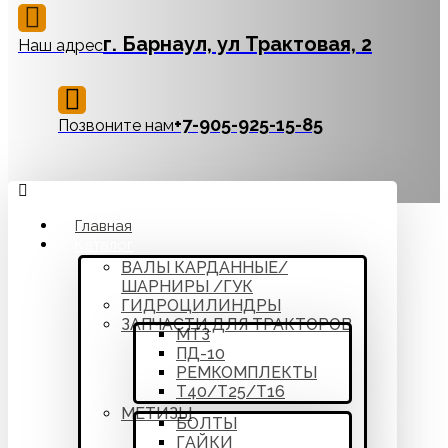
г. Барнаул, ул Трактовая, 2
Наш адрес
‪+7-905-925-15-85
Позвоните нам
Главная
Каталог
ВАЛЫ КАРДАННЫЕ/
ШАРНИРЫ /ГУК
ГИДРОЦИЛИНДРЫ
ЗАПЧАСТИ ДЛЯ ТРАКТОРОВ
МТЗ
ПД-10
РЕМКОМПЛЕКТЫ
Т40/Т25/Т16
МЕТИЗЫ
БОЛТЫ
ГАЙКИ