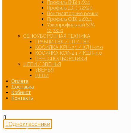
Профиль В(Б) 17Х11
Профиль Д(Г) 32Х20
Вентиляторные ремни
Профиль С(В) 22Х14
Узкопрофильный SPA
12,7Х10
СЕНОУБОРОЧНАЯ ТЕХНИКА
ГРАБЛИ ГВК / ГП / ГВР
КОСИЛКА КРН-2,1 / КДН-210
КОСИЛКА КСФ-2,1 / КДП-4,0
ПРЕССПОДБОРЩИКИ
ЦЕПИ / ЗВЕНЬЯ
ЗВЕНЬЯ
ЦЕПИ
Оплата
Доставка
Кабинет
Контакты
Одноклассники
Copyright © 2026