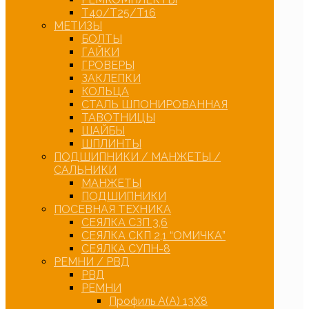
Т40/Т25/Т16
МЕТИЗЫ
БОЛТЫ
ГАЙКИ
ГРОВЕРЫ
ЗАКЛЕПКИ
КОЛЬЦА
СТАЛЬ ШПОНИРОВАННАЯ
ТАВОТНИЦЫ
ШАЙБЫ
ШПЛИНТЫ
ПОДШИПНИКИ / МАНЖЕТЫ /
САЛЬНИКИ
МАНЖЕТЫ
ПОДШИПНИКИ
ПОСЕВНАЯ ТЕХНИКА
СЕЯЛКА СЗП 3,6
СЕЯЛКА СКП 2,1 “ОМИЧКА”
СЕЯЛКА СУПН-8
РЕМНИ / РВД
РВД
РЕМНИ
Профиль А(А) 13Х8