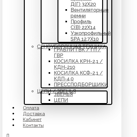
Д(Г) 32Х20
Вентиляторные
ремни
Профиль
С(В) 22Х14
Узкопрофильный
SPA 12,7Х10
СЕНОУБОРОЧНАЯ ТЕХНИКА
ГРАБЛИ ГВК / ГП /
ГВР
КОСИЛКА КРН-2,1 /
КДН-210
КОСИЛКА КСФ-2,1 /
КДП-4,0
ПРЕССПОДБОРЩИКИ
ЦЕПИ / ЗВЕНЬЯ
ЗВЕНЬЯ
ЦЕПИ
Оплата
Доставка
Кабинет
Контакты