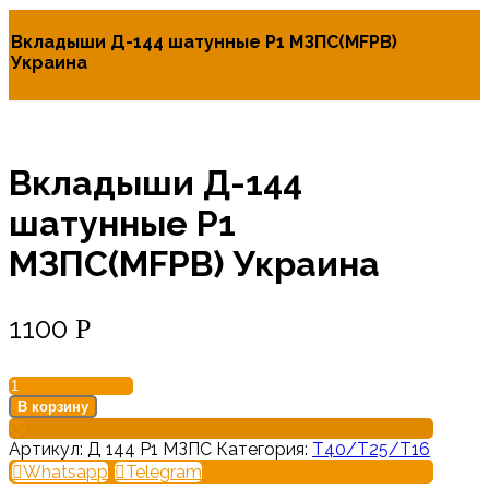
Вкладыши Д-144 шатунные Р1 МЗПС(MFPB)
Украина
Вкладыши Д-144
шатунные Р1
МЗПС(MFPB) Украина
1100
Р
Количество
товара
В корзину
Вкладыши
Д-144
Артикул:
Д 144 Р1 МЗПС
Категория:
Т40/Т25/Т16
шатунные
Whatsapp
Telegram
Р1