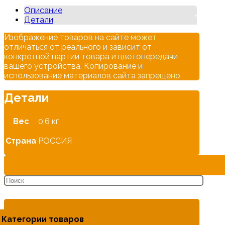
МЗПС(MFPB)
Описание
Украина
Детали
Изображение товаров на сайте может
отличаться от реального и зависит от
конкретной партии товара и цветопередачи
вашего устройства. Копирование и
использование материалов сайта запрещено.
Детали
Вес
0,6 кг
Страна
РОССИЯ
Категории товаров