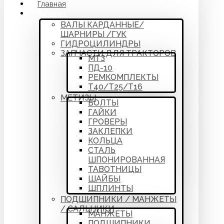
Главная
Каталог
ВАЛЫ КАРДАННЫЕ/
ШАРНИРЫ /ГУК
ГИДРОЦИЛИНДРЫ
ЗАПЧАСТИ ДЛЯ ТРАКТОРОВ
МТЗ
ПД-10
РЕМКОМПЛЕКТЫ
Т40/Т25/Т16
МЕТИЗЫ
БОЛТЫ
ГАЙКИ
ГРОВЕРЫ
ЗАКЛЕПКИ
КОЛЬЦА
СТАЛЬ
ШПОНИРОВАННАЯ
ТАВОТНИЦЫ
ШАЙБЫ
ШПЛИНТЫ
ПОДШИПНИКИ / МАНЖЕТЫ
/ САЛЬНИКИ
МАНЖЕТЫ
ПОДШИПНИКИ