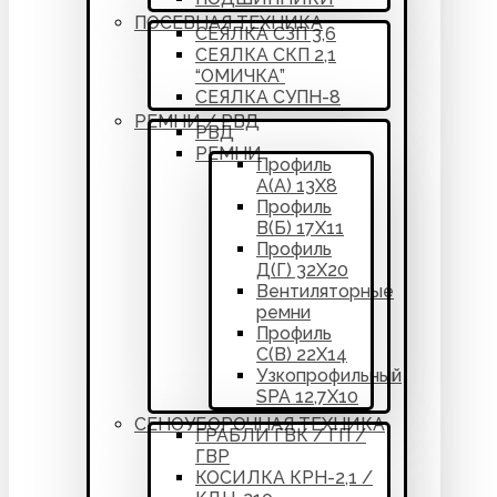
ПОСЕВНАЯ ТЕХНИКА
СЕЯЛКА СЗП 3,6
СЕЯЛКА СКП 2,1
“ОМИЧКА”
СЕЯЛКА СУПН-8
РЕМНИ / РВД
РВД
РЕМНИ
Профиль
А(А) 13Х8
Профиль
В(Б) 17Х11
Профиль
Д(Г) 32Х20
Вентиляторные
ремни
Профиль
С(В) 22Х14
Узкопрофильный
SPA 12,7Х10
СЕНОУБОРОЧНАЯ ТЕХНИКА
ГРАБЛИ ГВК / ГП /
ГВР
КОСИЛКА КРН-2,1 /