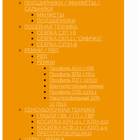
ПОДШИПНИКИ / МАНЖЕТЫ /
САЛЬНИКИ
МАНЖЕТЫ
ПОДШИПНИКИ
ПОСЕВНАЯ ТЕХНИКА
СЕЯЛКА СЗП 3,6
СЕЯЛКА СКП 2,1 “ОМИЧКА”
СЕЯЛКА СУПН-8
РЕМНИ / РВД
РВД
РЕМНИ
Профиль А(А) 13Х8
Профиль В(Б) 17Х11
Профиль Д(Г) 32Х20
Вентиляторные ремни
Профиль С(В) 22Х14
Узкопрофильный SPA
12,7Х10
СЕНОУБОРОЧНАЯ ТЕХНИКА
ГРАБЛИ ГВК / ГП / ГВР
КОСИЛКА КРН-2,1 / КДН-210
КОСИЛКА КСФ-2,1 / КДП-4,0
ПРЕССПОДБОРЩИКИ
ЦЕПИ / ЗВЕНЬЯ