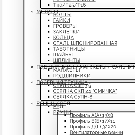
Т40/Т25/Т16
МЕТИЗЫ
БОЛТЫ
ГАЙКИ
ГРОВЕРЫ
ЗАКЛЕПКИ
КОЛЬЦА
СТАЛЬ ШПОНИРОВАННАЯ
ТАВОТНИЦЫ
ШАЙБЫ
ШПЛИНТЫ
ПОДШИПНИКИ / МАНЖЕТЫ / САЛЬНИ
МАНЖЕТЫ
ПОДШИПНИКИ
ПОСЕВНАЯ ТЕХНИКА
СЕЯЛКА СЗП 3,6
СЕЯЛКА СКП 2,1 “ОМИЧКА”
СЕЯЛКА СУПН-8
РЕМНИ / РВД
РВД
РЕМНИ
Профиль А(А) 13Х8
Профиль В(Б) 17Х11
Профиль Д(Г) 32Х20
Вентиляторные ремни