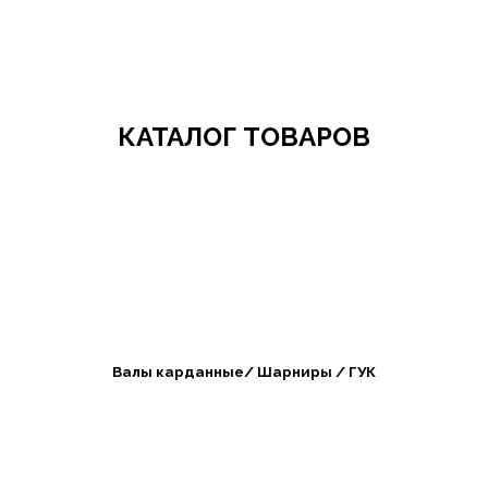
Добро пожаловать в СибАгроБизнес
КАТАЛОГ ТОВАРОВ
Валы карданные/ Шарниры / ГУК