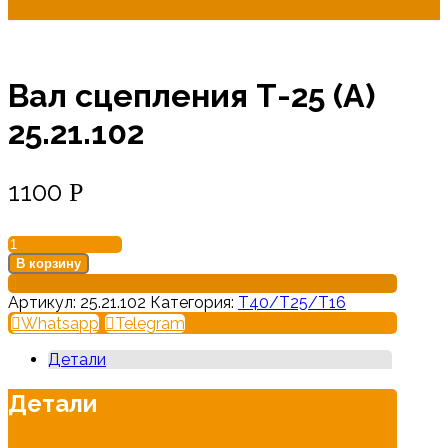
Вал сцепления Т-25 (А)
25.21.102
1100
Р
Количество
товара
В корзину
Вал
сцепления
Артикул:
25.21.102
Категория:
Т40/Т25/Т16
Т-25
Whatsapp
Telegram
(А)
25.21.102
Детали
Детали