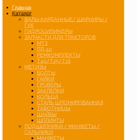
Главная
Каталог
ВАЛЫ КАРДАННЫЕ/ ШАРНИРЫ /
ГУК
ГИДРОЦИЛИНДРЫ
ЗАПЧАСТИ ДЛЯ ТРАКТОРОВ
МТЗ
ПД-10
РЕМКОМПЛЕКТЫ
Т40/Т25/Т16
МЕТИЗЫ
БОЛТЫ
ГАЙКИ
ГРОВЕРЫ
ЗАКЛЕПКИ
КОЛЬЦА
СТАЛЬ ШПОНИРОВАННАЯ
ТАВОТНИЦЫ
ШАЙБЫ
ШПЛИНТЫ
ПОДШИПНИКИ / МАНЖЕТЫ /
САЛЬНИКИ
МАНЖЕТЫ