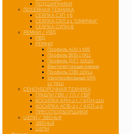
ПОДШИПНИКИ
ПОСЕВНАЯ ТЕХНИКА
СЕЯЛКА СЗП 3,6
СЕЯЛКА СКП 2,1 “ОМИЧКА”
СЕЯЛКА СУПН-8
РЕМНИ / РВД
РВД
РЕМНИ
Профиль А(А) 13Х8
Профиль В(Б) 17Х11
Профиль Д(Г) 32Х20
Вентиляторные ремни
Профиль С(В) 22Х14
Узкопрофильный SPA
12,7Х10
СЕНОУБОРОЧНАЯ ТЕХНИКА
ГРАБЛИ ГВК / ГП / ГВР
КОСИЛКА КРН-2,1 / КДН-210
КОСИЛКА КСФ-2,1 / КДП-4,0
ПРЕССПОДБОРЩИКИ
ЦЕПИ / ЗВЕНЬЯ
ЗВЕНЬЯ
ЦЕПИ