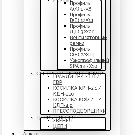
РЕМНИ
Профиль
А(А) 13Х8
Профиль
В(Б) 17Х11
Профиль
Д(Г) 32Х20
Вентиляторные
ремни
Профиль
С(В) 22Х14
Узкопрофильный
SPA 12,7Х10
СЕНОУБОРОЧНАЯ ТЕХНИКА
ГРАБЛИ ГВК / ГП /
ГВР
КОСИЛКА КРН-2,1 /
КДН-210
КОСИЛКА КСФ-2,1 /
КДП-4,0
ПРЕССПОДБОРЩИКИ
ЦЕПИ / ЗВЕНЬЯ
ЗВЕНЬЯ
ЦЕПИ
Оплата