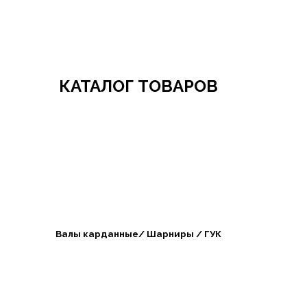
Добро пожаловать в СибАгроБизнес
КАТАЛОГ ТОВАРОВ
Валы карданные/ Шарниры / ГУК