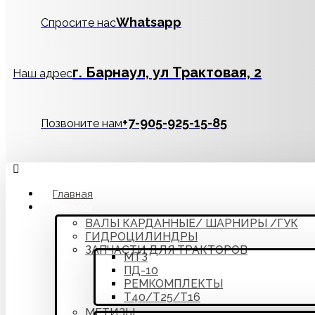
Whatsapp
Спросите нас
г. Барнаул, ул Трактовая, 2
Наш адрес
‪+7-905-925-15-85
Позвоните нам
Главная
Каталог
ВАЛЫ КАРДАННЫЕ/ ШАРНИРЫ /ГУК
ГИДРОЦИЛИНДРЫ
ЗАПЧАСТИ ДЛЯ ТРАКТОРОВ
МТЗ
ПД-10
РЕМКОМПЛЕКТЫ
Т40/Т25/Т16
МЕТИЗЫ