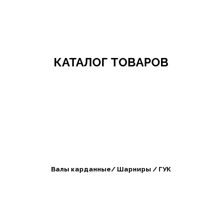
Добро пожаловать в СибАгроБизнес
КАТАЛОГ ТОВАРОВ
Валы карданные/ Шарниры / ГУК