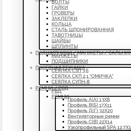
БОЛТЫ
ГАЙКИ
ГРОВЕРЫ
ЗАКЛЕПКИ
КОЛЬЦА
СТАЛЬ ШПОНИРОВАННАЯ
ТАВОТНИЦЫ
ШАЙБЫ
ШПЛИНТЫ
ПОДШИПНИКИ / МАНЖЕТЫ / САЛЬНИ
МАНЖЕТЫ
ПОДШИПНИКИ
ПОСЕВНАЯ ТЕХНИКА
СЕЯЛКА СЗП 3,6
СЕЯЛКА СКП 2,1 “ОМИЧКА”
СЕЯЛКА СУПН-8
РЕМНИ / РВД
РВД
РЕМНИ
Профиль А(А) 13Х8
Профиль В(Б) 17Х11
Профиль Д(Г) 32Х20
Вентиляторные ремни
Профиль С(В) 22Х14
Узкопрофильный SPA 12,7Х