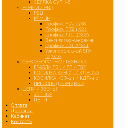
СЕЯЛКА СУПН-8
РЕМНИ / РВД
РВД
РЕМНИ
Профиль А(А) 13Х8
Профиль В(Б) 17Х11
Профиль Д(Г) 32Х20
Вентиляторные ремни
Профиль С(В) 22Х14
Узкопрофильный SPA
12,7Х10
СЕНОУБОРОЧНАЯ ТЕХНИКА
ГРАБЛИ ГВК / ГП / ГВР
КОСИЛКА КРН-2,1 / КДН-210
КОСИЛКА КСФ-2,1 / КДП-4,0
ПРЕССПОДБОРЩИКИ
ЦЕПИ / ЗВЕНЬЯ
ЗВЕНЬЯ
ЦЕПИ
Оплата
Доставка
Кабинет
Контакты