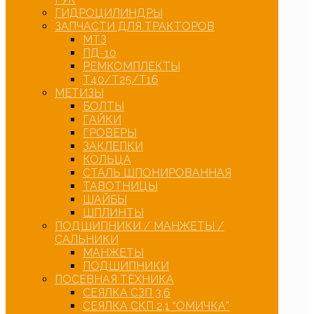
ГИДРОЦИЛИНДРЫ
ЗАПЧАСТИ ДЛЯ ТРАКТОРОВ
МТЗ
ПД-10
РЕМКОМПЛЕКТЫ
Т40/Т25/Т16
МЕТИЗЫ
БОЛТЫ
ГАЙКИ
ГРОВЕРЫ
ЗАКЛЕПКИ
КОЛЬЦА
СТАЛЬ ШПОНИРОВАННАЯ
ТАВОТНИЦЫ
ШАЙБЫ
ШПЛИНТЫ
ПОДШИПНИКИ / МАНЖЕТЫ /
САЛЬНИКИ
МАНЖЕТЫ
ПОДШИПНИКИ
ПОСЕВНАЯ ТЕХНИКА
СЕЯЛКА СЗП 3,6
СЕЯЛКА СКП 2,1 “ОМИЧКА”