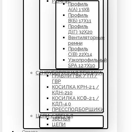
РЕМНИ
Профиль
А(А) 13Х8
Профиль
В(Б) 17Х11
Профиль
Д(Г) 32Х20
Вентиляторные
ремни
Профиль
С(В) 22Х14
Узкопрофильный
SPA 12,7Х10
СЕНОУБОРОЧНАЯ ТЕХНИКА
ГРАБЛИ ГВК / ГП /
ГВР
КОСИЛКА КРН-2,1 /
КДН-210
КОСИЛКА КСФ-2,1 /
КДП-4,0
ПРЕССПОДБОРЩИКИ
ЦЕПИ / ЗВЕНЬЯ
ЗВЕНЬЯ
ЦЕПИ
Оплата