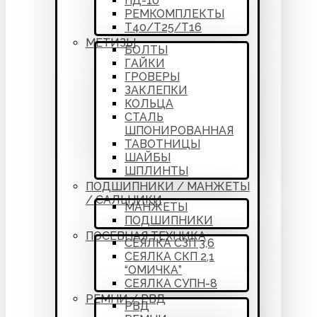
ПД-10
РЕМКОМПЛЕКТЫ
Т40/Т25/Т16
МЕТИЗЫ
БОЛТЫ
ГАЙКИ
ГРОВЕРЫ
ЗАКЛЕПКИ
КОЛЬЦА
СТАЛЬ
ШПОНИРОВАННАЯ
ТАВОТНИЦЫ
ШАЙБЫ
ШПЛИНТЫ
ПОДШИПНИКИ / МАНЖЕТЫ
/ САЛЬНИКИ
МАНЖЕТЫ
ПОДШИПНИКИ
ПОСЕВНАЯ ТЕХНИКА
СЕЯЛКА СЗП 3,6
СЕЯЛКА СКП 2,1
“ОМИЧКА”
СЕЯЛКА СУПН-8
РЕМНИ / РВД
РВД