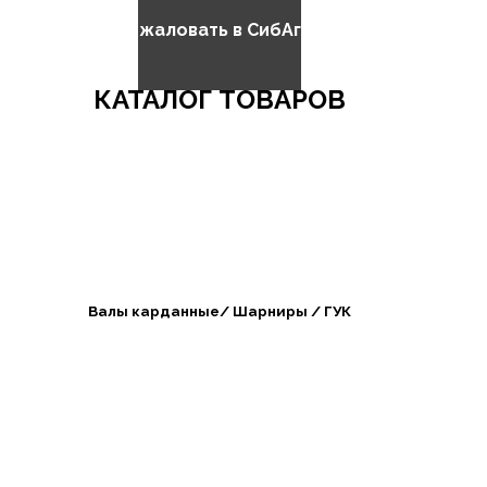
Добро пожаловать в СибАгроБизнес
КАТАЛОГ ТОВАРОВ
Валы карданные/ Шарниры / ГУК