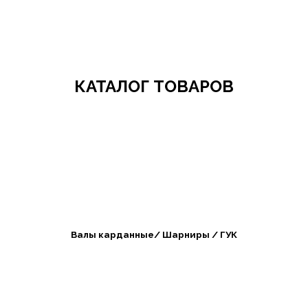
Добро пожаловать в СибАгроБизнес
КАТАЛОГ ТОВАРОВ
Валы карданные/ Шарниры / ГУК