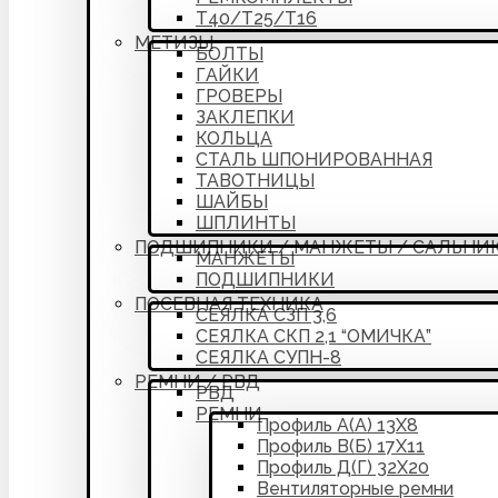
Т40/Т25/Т16
МЕТИЗЫ
БОЛТЫ
ГАЙКИ
ГРОВЕРЫ
ЗАКЛЕПКИ
КОЛЬЦА
СТАЛЬ ШПОНИРОВАННАЯ
ТАВОТНИЦЫ
ШАЙБЫ
ШПЛИНТЫ
ПОДШИПНИКИ / МАНЖЕТЫ / САЛЬНИ
МАНЖЕТЫ
ПОДШИПНИКИ
ПОСЕВНАЯ ТЕХНИКА
СЕЯЛКА СЗП 3,6
СЕЯЛКА СКП 2,1 “ОМИЧКА”
СЕЯЛКА СУПН-8
РЕМНИ / РВД
РВД
РЕМНИ
Профиль А(А) 13Х8
Профиль В(Б) 17Х11
Профиль Д(Г) 32Х20
Вентиляторные ремни