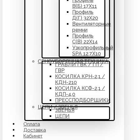
Профиль
В(Б) 17Х11
Профиль
Д(Г) 32Х20
Вентиляторные
ремни
Профиль
С(В) 22Х14
Узкопрофильный
SPA 12,7Х10
СЕНОУБОРОЧНАЯ ТЕХНИКА
ГРАБЛИ ГВК / ГП /
ГВР
КОСИЛКА КРН-2,1 /
КДН-210
КОСИЛКА КСФ-2,1 /
КДП-4,0
ПРЕССПОДБОРЩИКИ
ЦЕПИ / ЗВЕНЬЯ
ЗВЕНЬЯ
ЦЕПИ
Оплата
Доставка
Кабинет