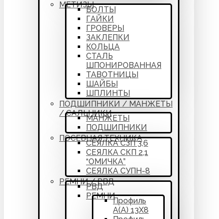
МЕТИЗЫ
БОЛТЫ
ГАЙКИ
ГРОВЕРЫ
ЗАКЛЕПКИ
КОЛЬЦА
СТАЛЬ
ШПОНИРОВАННАЯ
ТАВОТНИЦЫ
ШАЙБЫ
ШПЛИНТЫ
ПОДШИПНИКИ / МАНЖЕТЫ
/ САЛЬНИКИ
МАНЖЕТЫ
ПОДШИПНИКИ
ПОСЕВНАЯ ТЕХНИКА
СЕЯЛКА СЗП 3,6
СЕЯЛКА СКП 2,1
“ОМИЧКА”
СЕЯЛКА СУПН-8
РЕМНИ / РВД
РВД
РЕМНИ
Профиль
А(А) 13Х8