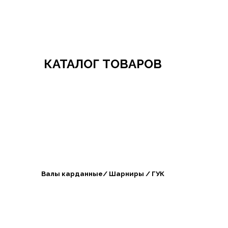
Добро пожаловать в СибАгроБизнес
КАТАЛОГ ТОВАРОВ
Валы карданные/ Шарниры / ГУК