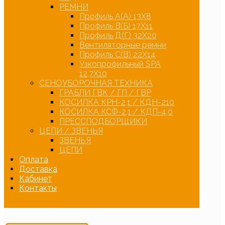
РЕМНИ
Профиль А(А) 13Х8
Профиль В(Б) 17Х11
Профиль Д(Г) 32Х20
Вентиляторные ремни
Профиль С(В) 22Х14
Узкопрофильный SPA
12,7Х10
СЕНОУБОРОЧНАЯ ТЕХНИКА
ГРАБЛИ ГВК / ГП / ГВР
КОСИЛКА КРН-2,1 / КДН-210
КОСИЛКА КСФ-2,1 / КДП-4,0
ПРЕССПОДБОРЩИКИ
ЦЕПИ / ЗВЕНЬЯ
ЗВЕНЬЯ
ЦЕПИ
Оплата
Доставка
Кабинет
Контакты