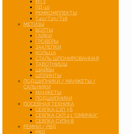
МТЗ
ПД-10
РЕМКОМПЛЕКТЫ
Т40/Т25/Т16
МЕТИЗЫ
БОЛТЫ
ГАЙКИ
ГРОВЕРЫ
ЗАКЛЕПКИ
КОЛЬЦА
СТАЛЬ ШПОНИРОВАННАЯ
ТАВОТНИЦЫ
ШАЙБЫ
ШПЛИНТЫ
ПОДШИПНИКИ / МАНЖЕТЫ /
САЛЬНИКИ
МАНЖЕТЫ
ПОДШИПНИКИ
ПОСЕВНАЯ ТЕХНИКА
СЕЯЛКА СЗП 3,6
СЕЯЛКА СКП 2,1 “ОМИЧКА”
СЕЯЛКА СУПН-8
РЕМНИ / РВД
РВД