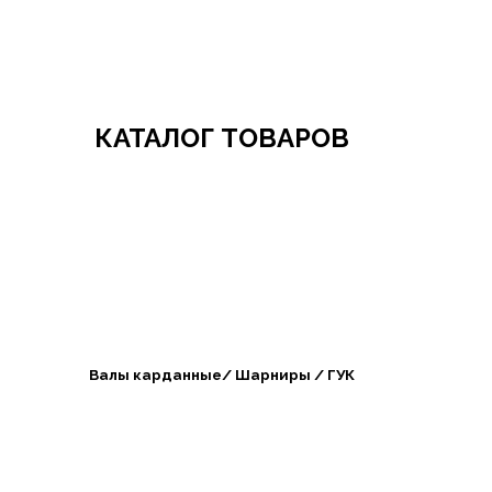
Добро пожаловать в СибАгроБизнес
КАТАЛОГ ТОВАРОВ
Валы карданные/ Шарниры / ГУК