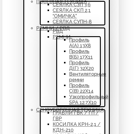
ПОСЕВНАЯ ТЕХНИКА
СЕЯЛКА СЗП 3,6
СЕЯЛКА СКП 2,1
“ОМИЧКА”
СЕЯЛКА СУПН-8
РЕМНИ / РВД
РВД
РЕМНИ
Профиль
А(А) 13Х8
Профиль
В(Б) 17Х11
Профиль
Д(Г) 32Х20
Вентиляторные
ремни
Профиль
С(В) 22Х14
Узкопрофильный
SPA 12,7Х10
СЕНОУБОРОЧНАЯ ТЕХНИКА
ГРАБЛИ ГВК / ГП /
ГВР
КОСИЛКА КРН-2,1 /
КДН-210