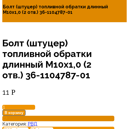
Болт (штуцер) топливной обратки длинный
М10х1,0 (2 отв.) 36-1104787-01
Болт (штуцер)
топливной обратки
длинный М10х1,0 (2
отв.) 36-1104787-01
11
Р
Количество
товара
В корзину
Болт
(штуцер)
Категория:
РВД
топливной