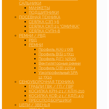
САЛЬНИКИ
МАНЖЕТЫ
ПОДШИПНИКИ
ПОСЕВНАЯ ТЕХНИКА
СЕЯЛКА СЗП 3,6
СЕЯЛКА СКП 2,1 “ОМИЧКА”
СЕЯЛКА СУПН-8
РЕМНИ / РВД
РВД
РЕМНИ
Профиль А(А) 13Х8
Профиль В(Б) 17Х11
Профиль Д(Г) 32Х20
Вентиляторные ремни
Профиль С(В) 22Х14
Узкопрофильный SPA
12,7Х10
СЕНОУБОРОЧНАЯ ТЕХНИКА
ГРАБЛИ ГВК / ГП / ГВР
КОСИЛКА КРН-2,1 / КДН-210
КОСИЛКА КСФ-2,1 / КДП-4,0
ПРЕССПОДБОРЩИКИ
ЦЕПИ / ЗВЕНЬЯ