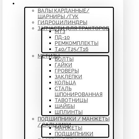
Каталог
ВАЛЫ КАРДАННЫЕ/
ШАРНИРЫ /ГУК
ГИДРОЦИЛИНДРЫ
ЗАПЧАСТИ ДЛЯ ТРАКТОРОВ
МТЗ
ПД-10
РЕМКОМПЛЕКТЫ
Т40/Т25/Т16
МЕТИЗЫ
БОЛТЫ
ГАЙКИ
ГРОВЕРЫ
ЗАКЛЕПКИ
КОЛЬЦА
СТАЛЬ
ШПОНИРОВАННАЯ
ТАВОТНИЦЫ
ШАЙБЫ
ШПЛИНТЫ
ПОДШИПНИКИ / МАНЖЕТЫ
/ САЛЬНИКИ
МАНЖЕТЫ
ПОДШИПНИКИ