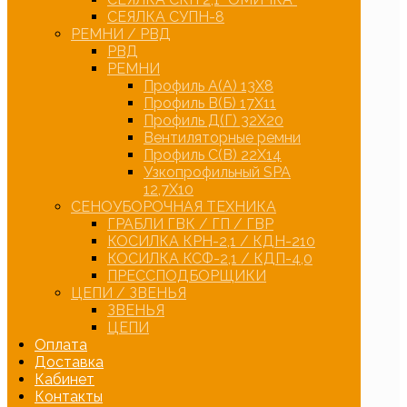
СЕЯЛКА СУПН-8
РЕМНИ / РВД
РВД
РЕМНИ
Профиль А(А) 13Х8
Профиль В(Б) 17Х11
Профиль Д(Г) 32Х20
Вентиляторные ремни
Профиль С(В) 22Х14
Узкопрофильный SPA
12,7Х10
СЕНОУБОРОЧНАЯ ТЕХНИКА
ГРАБЛИ ГВК / ГП / ГВР
КОСИЛКА КРН-2,1 / КДН-210
КОСИЛКА КСФ-2,1 / КДП-4,0
ПРЕССПОДБОРЩИКИ
ЦЕПИ / ЗВЕНЬЯ
ЗВЕНЬЯ
ЦЕПИ
Оплата
Доставка
Кабинет
Контакты