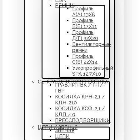
РЕМНИ
Профиль
А(А) 13Х8
Профиль
В(Б) 17Х11
Профиль
Д(Г) 32Х20
Вентиляторные
ремни
Профиль
С(В) 22Х14
Узкопрофильный
SPA 12,7Х10
СЕНОУБОРОЧНАЯ ТЕХНИКА
ГРАБЛИ ГВК / ГП /
ГВР
КОСИЛКА КРН-2,1 /
КДН-210
КОСИЛКА КСФ-2,1 /
КДП-4,0
ПРЕССПОДБОРЩИКИ
ЦЕПИ / ЗВЕНЬЯ
ЗВЕНЬЯ
ЦЕПИ