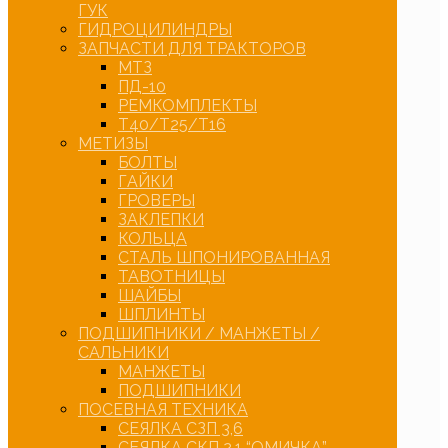
ГУК
ГИДРОЦИЛИНДРЫ
ЗАПЧАСТИ ДЛЯ ТРАКТОРОВ
МТЗ
ПД-10
РЕМКОМПЛЕКТЫ
Т40/Т25/Т16
МЕТИЗЫ
БОЛТЫ
ГАЙКИ
ГРОВЕРЫ
ЗАКЛЕПКИ
КОЛЬЦА
СТАЛЬ ШПОНИРОВАННАЯ
ТАВОТНИЦЫ
ШАЙБЫ
ШПЛИНТЫ
ПОДШИПНИКИ / МАНЖЕТЫ /
САЛЬНИКИ
МАНЖЕТЫ
ПОДШИПНИКИ
ПОСЕВНАЯ ТЕХНИКА
СЕЯЛКА СЗП 3,6
СЕЯЛКА СКП 2,1 “ОМИЧКА”