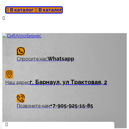
В каталог
В каталог
Whatsapp
Спросите нас
г. Барнаул, ул Трактовая, 2
Наш адрес
‪+7-905-925-15-85
Позвоните нам