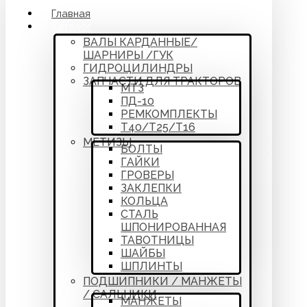
Главная
Каталог
ВАЛЫ КАРДАННЫЕ/
ШАРНИРЫ /ГУК
ГИДРОЦИЛИНДРЫ
ЗАПЧАСТИ ДЛЯ ТРАКТОРОВ
МТЗ
ПД-10
РЕМКОМПЛЕКТЫ
Т40/Т25/Т16
МЕТИЗЫ
БОЛТЫ
ГАЙКИ
ГРОВЕРЫ
ЗАКЛЕПКИ
КОЛЬЦА
СТАЛЬ
ШПОНИРОВАННАЯ
ТАВОТНИЦЫ
ШАЙБЫ
ШПЛИНТЫ
ПОДШИПНИКИ / МАНЖЕТЫ
/ САЛЬНИКИ
МАНЖЕТЫ