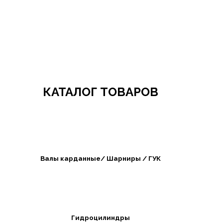
Добро пожаловать в СибАгроБизнес
КАТАЛОГ ТОВАРОВ
Валы карданные/ Шарниры / ГУК
Гидроцилиндры