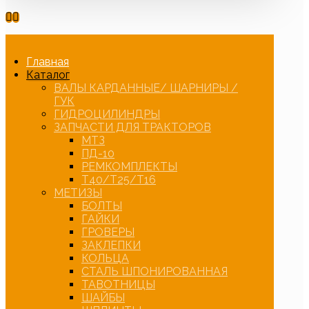
Главная
Каталог
ВАЛЫ КАРДАННЫЕ/ ШАРНИРЫ /
ГУК
ГИДРОЦИЛИНДРЫ
ЗАПЧАСТИ ДЛЯ ТРАКТОРОВ
МТЗ
ПД-10
РЕМКОМПЛЕКТЫ
Т40/Т25/Т16
МЕТИЗЫ
БОЛТЫ
ГАЙКИ
ГРОВЕРЫ
ЗАКЛЕПКИ
КОЛЬЦА
СТАЛЬ ШПОНИРОВАННАЯ
ТАВОТНИЦЫ
ШАЙБЫ