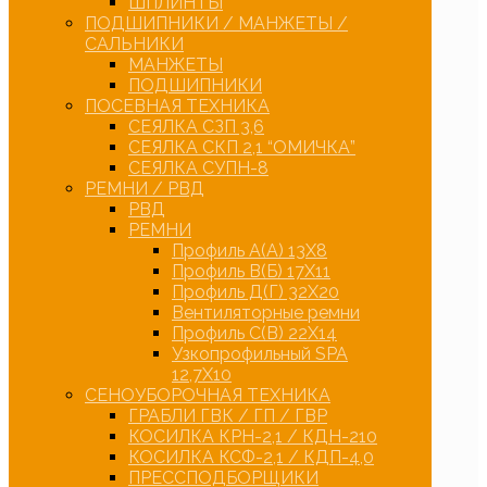
ШПЛИНТЫ
ПОДШИПНИКИ / МАНЖЕТЫ /
САЛЬНИКИ
МАНЖЕТЫ
ПОДШИПНИКИ
ПОСЕВНАЯ ТЕХНИКА
СЕЯЛКА СЗП 3,6
СЕЯЛКА СКП 2,1 “ОМИЧКА”
СЕЯЛКА СУПН-8
РЕМНИ / РВД
РВД
РЕМНИ
Профиль А(А) 13Х8
Профиль В(Б) 17Х11
Профиль Д(Г) 32Х20
Вентиляторные ремни
Профиль С(В) 22Х14
Узкопрофильный SPA
12,7Х10
СЕНОУБОРОЧНАЯ ТЕХНИКА
ГРАБЛИ ГВК / ГП / ГВР
КОСИЛКА КРН-2,1 / КДН-210
КОСИЛКА КСФ-2,1 / КДП-4,0
ПРЕССПОДБОРЩИКИ