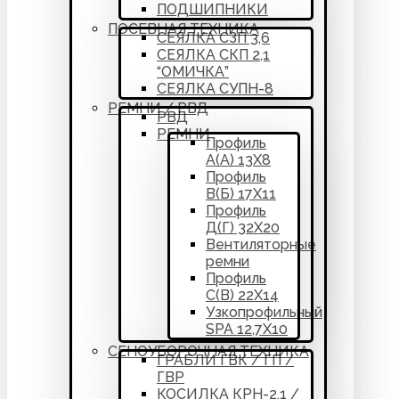
ПОДШИПНИКИ
ПОСЕВНАЯ ТЕХНИКА
СЕЯЛКА СЗП 3,6
СЕЯЛКА СКП 2,1
“ОМИЧКА”
СЕЯЛКА СУПН-8
РЕМНИ / РВД
РВД
РЕМНИ
Профиль
А(А) 13Х8
Профиль
В(Б) 17Х11
Профиль
Д(Г) 32Х20
Вентиляторные
ремни
Профиль
С(В) 22Х14
Узкопрофильный
SPA 12,7Х10
СЕНОУБОРОЧНАЯ ТЕХНИКА
ГРАБЛИ ГВК / ГП /
ГВР
КОСИЛКА КРН-2,1 /