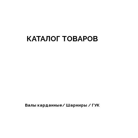
Добро пожаловать в СибАгроБизнес
КАТАЛОГ ТОВАРОВ
Валы карданные/ Шарниры / ГУК