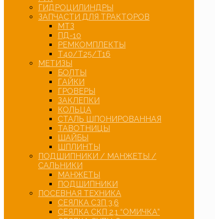
ГИДРОЦИЛИНДРЫ
ЗАПЧАСТИ ДЛЯ ТРАКТОРОВ
МТЗ
ПД-10
РЕМКОМПЛЕКТЫ
Т40/Т25/Т16
МЕТИЗЫ
БОЛТЫ
ГАЙКИ
ГРОВЕРЫ
ЗАКЛЕПКИ
КОЛЬЦА
СТАЛЬ ШПОНИРОВАННАЯ
ТАВОТНИЦЫ
ШАЙБЫ
ШПЛИНТЫ
ПОДШИПНИКИ / МАНЖЕТЫ /
САЛЬНИКИ
МАНЖЕТЫ
ПОДШИПНИКИ
ПОСЕВНАЯ ТЕХНИКА
СЕЯЛКА СЗП 3,6
СЕЯЛКА СКП 2,1 “ОМИЧКА”