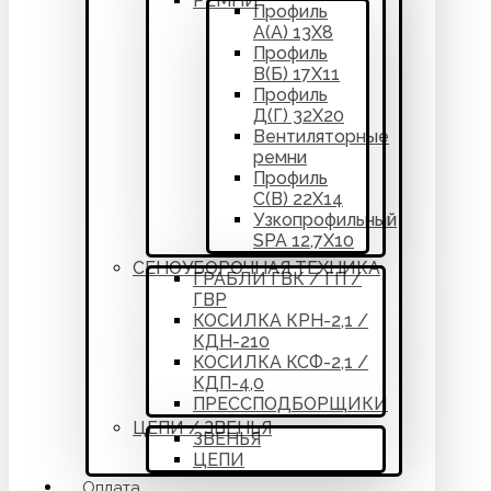
РЕМНИ
Профиль
А(А) 13Х8
Профиль
В(Б) 17Х11
Профиль
Д(Г) 32Х20
Вентиляторные
ремни
Профиль
С(В) 22Х14
Узкопрофильный
SPA 12,7Х10
СЕНОУБОРОЧНАЯ ТЕХНИКА
ГРАБЛИ ГВК / ГП /
ГВР
КОСИЛКА КРН-2,1 /
КДН-210
КОСИЛКА КСФ-2,1 /
КДП-4,0
ПРЕССПОДБОРЩИКИ
ЦЕПИ / ЗВЕНЬЯ
ЗВЕНЬЯ
ЦЕПИ
Оплата