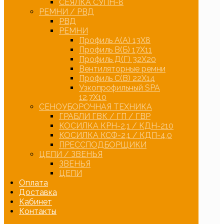
СЕЯЛКА СУПН-8
РЕМНИ / РВД
РВД
РЕМНИ
Профиль А(А) 13Х8
Профиль В(Б) 17Х11
Профиль Д(Г) 32Х20
Вентиляторные ремни
Профиль С(В) 22Х14
Узкопрофильный SPA
12,7Х10
СЕНОУБОРОЧНАЯ ТЕХНИКА
ГРАБЛИ ГВК / ГП / ГВР
КОСИЛКА КРН-2,1 / КДН-210
КОСИЛКА КСФ-2,1 / КДП-4,0
ПРЕССПОДБОРЩИКИ
ЦЕПИ / ЗВЕНЬЯ
ЗВЕНЬЯ
ЦЕПИ
Оплата
Доставка
Кабинет
Контакты