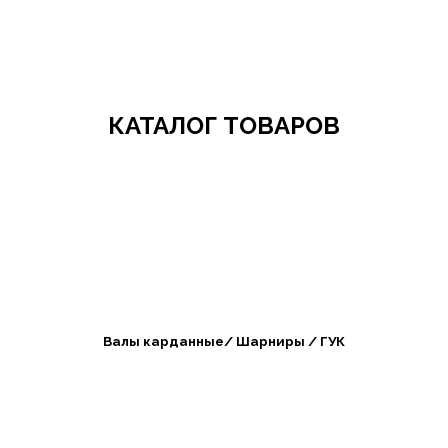
Добро пожаловать в СибАгроБизнес
КАТАЛОГ ТОВАРОВ
Валы карданные/ Шарниры / ГУК