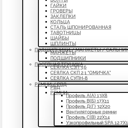
БОЛТЫ
ГАЙКИ
ГРОВЕРЫ
ЗАКЛЕПКИ
КОЛЬЦА
СТАЛЬ ШПОНИРОВАННАЯ
ТАВОТНИЦЫ
ШАЙБЫ
ШПЛИНТЫ
ПОДШИПНИКИ / МАНЖЕТЫ / САЛЬНИ
МАНЖЕТЫ
ПОДШИПНИКИ
ПОСЕВНАЯ ТЕХНИКА
СЕЯЛКА СЗП 3,6
СЕЯЛКА СКП 2,1 “ОМИЧКА”
СЕЯЛКА СУПН-8
РЕМНИ / РВД
РВД
РЕМНИ
Профиль А(А) 13Х8
Профиль В(Б) 17Х11
Профиль Д(Г) 32Х20
Вентиляторные ремни
Профиль С(В) 22Х14
Узкопрофильный SPA 12,7Х