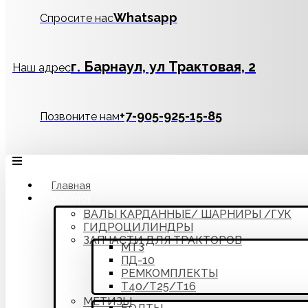
Whatsapp
Спросите нас
г. Барнаул, ул Трактовая, 2
Наш адрес
‪+7-905-925-15-85
Позвоните нам
Главная
Каталог
ВАЛЫ КАРДАННЫЕ/ ШАРНИРЫ /ГУК
ГИДРОЦИЛИНДРЫ
ЗАПЧАСТИ ДЛЯ ТРАКТОРОВ
МТЗ
ПД-10
РЕМКОМПЛЕКТЫ
Т40/Т25/Т16
МЕТИЗЫ