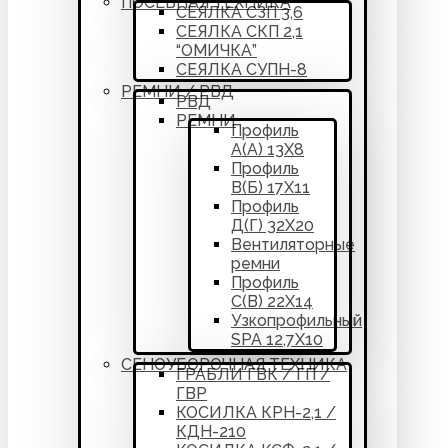
ПОСЕВНАЯ ТЕХНИКА
СЕЯЛКА СЗП 3,6
СЕЯЛКА СКП 2,1
“ОМИЧКА”
СЕЯЛКА СУПН-8
РЕМНИ / РВД
РВД
РЕМНИ
Профиль
А(А) 13Х8
Профиль
В(Б) 17Х11
Профиль
Д(Г) 32Х20
Вентиляторные
ремни
Профиль
С(В) 22Х14
Узкопрофильный
SPA 12,7Х10
СЕНОУБОРОЧНАЯ ТЕХНИКА
ГРАБЛИ ГВК / ГП /
ГВР
КОСИЛКА КРН-2,1 /
КДН-210