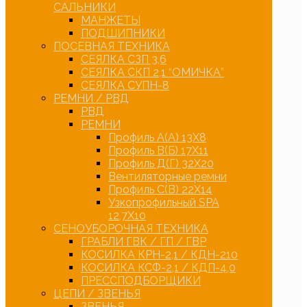
САЛЬНИКИ
МАНЖЕТЫ
ПОДШИПНИКИ
ПОСЕВНАЯ ТЕХНИКА
СЕЯЛКА СЗП 3,6
СЕЯЛКА СКП 2,1 “ОМИЧКА”
СЕЯЛКА СУПН-8
РЕМНИ / РВД
РВД
РЕМНИ
Профиль А(А) 13Х8
Профиль В(Б) 17Х11
Профиль Д(Г) 32Х20
Вентиляторные ремни
Профиль С(В) 22Х14
Узкопрофильный SPA
12,7Х10
СЕНОУБОРОЧНАЯ ТЕХНИКА
ГРАБЛИ ГВК / ГП / ГВР
КОСИЛКА КРН-2,1 / КДН-210
КОСИЛКА КСФ-2,1 / КДП-4,0
ПРЕССПОДБОРЩИКИ
ЦЕПИ / ЗВЕНЬЯ
ЗВЕНЬЯ