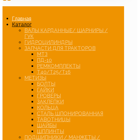
Главная
Каталог
ВАЛЫ КАРДАННЫЕ/ ШАРНИРЫ /
ГУК
ГИДРОЦИЛИНДРЫ
ЗАПЧАСТИ ДЛЯ ТРАКТОРОВ
МТЗ
ПД-10
РЕМКОМПЛЕКТЫ
Т40/Т25/Т16
МЕТИЗЫ
БОЛТЫ
ГАЙКИ
ГРОВЕРЫ
ЗАКЛЕПКИ
КОЛЬЦА
СТАЛЬ ШПОНИРОВАННАЯ
ТАВОТНИЦЫ
ШАЙБЫ
ШПЛИНТЫ
ПОДШИПНИКИ / МАНЖЕТЫ /