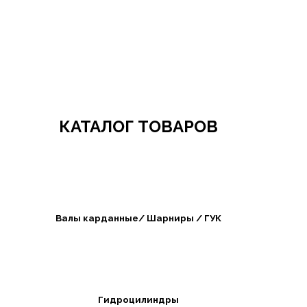
Добро пожаловать в СибАгроБизнес
КАТАЛОГ ТОВАРОВ
Валы карданные/ Шарниры / ГУК
Гидроцилиндры