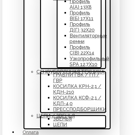
Профиль
А(А) 13Х8
Профиль
В(Б) 17Х11
Профиль
Д(Г) 32Х20
Вентиляторные
ремни
Профиль
С(В) 22Х14
Узкопрофильный
SPA 12,7Х10
СЕНОУБОРОЧНАЯ ТЕХНИКА
ГРАБЛИ ГВК / ГП /
ГВР
КОСИЛКА КРН-2,1 /
КДН-210
КОСИЛКА КСФ-2,1 /
КДП-4,0
ПРЕССПОДБОРЩИКИ
ЦЕПИ / ЗВЕНЬЯ
ЗВЕНЬЯ
ЦЕПИ
Оплата