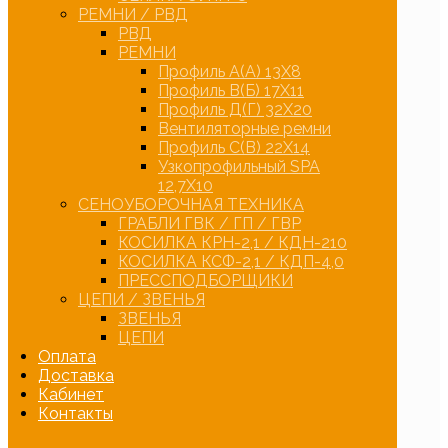
РЕМНИ / РВД
РВД
РЕМНИ
Профиль А(А) 13Х8
Профиль В(Б) 17Х11
Профиль Д(Г) 32Х20
Вентиляторные ремни
Профиль С(В) 22Х14
Узкопрофильный SPA
12,7Х10
СЕНОУБОРОЧНАЯ ТЕХНИКА
ГРАБЛИ ГВК / ГП / ГВР
КОСИЛКА КРН-2,1 / КДН-210
КОСИЛКА КСФ-2,1 / КДП-4,0
ПРЕССПОДБОРЩИКИ
ЦЕПИ / ЗВЕНЬЯ
ЗВЕНЬЯ
ЦЕПИ
Оплата
Доставка
Кабинет
Контакты