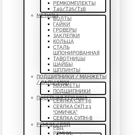
РЕМКОМПЛЕКТЫ
Т40/Т25/Т16
МЕТИЗЫ
БОЛТЫ
ГАЙКИ
ГРОВЕРЫ
ЗАКЛЕПКИ
КОЛЬЦА
СТАЛЬ
ШПОНИРОВАННАЯ
ТАВОТНИЦЫ
ШАЙБЫ
ШПЛИНТЫ
ПОДШИПНИКИ / МАНЖЕТЫ
/ САЛЬНИКИ
МАНЖЕТЫ
ПОДШИПНИКИ
ПОСЕВНАЯ ТЕХНИКА
СЕЯЛКА СЗП 3,6
СЕЯЛКА СКП 2,1
“ОМИЧКА”
СЕЯЛКА СУПН-8
РЕМНИ / РВД
РВД
РЕМНИ