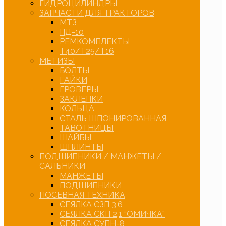
ГИДРОЦИЛИНДРЫ
ЗАПЧАСТИ ДЛЯ ТРАКТОРОВ
МТЗ
ПД-10
РЕМКОМПЛЕКТЫ
Т40/Т25/Т16
МЕТИЗЫ
БОЛТЫ
ГАЙКИ
ГРОВЕРЫ
ЗАКЛЕПКИ
КОЛЬЦА
СТАЛЬ ШПОНИРОВАННАЯ
ТАВОТНИЦЫ
ШАЙБЫ
ШПЛИНТЫ
ПОДШИПНИКИ / МАНЖЕТЫ /
САЛЬНИКИ
МАНЖЕТЫ
ПОДШИПНИКИ
ПОСЕВНАЯ ТЕХНИКА
СЕЯЛКА СЗП 3,6
СЕЯЛКА СКП 2,1 “ОМИЧКА”
СЕЯЛКА СУПН-8