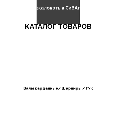
Добро пожаловать в СибАгроБизнес
КАТАЛОГ ТОВАРОВ
Валы карданные/ Шарниры / ГУК