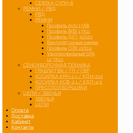
СЕЯЛКА СУПН-8
РЕМНИ / РВД
РВД
РЕМНИ
Профиль А(А) 13Х8
Профиль В(Б) 17Х11
Профиль Д(Г) 32Х20
Вентиляторные ремни
Профиль С(В) 22Х14
Узкопрофильный SPA
12,7Х10
СЕНОУБОРОЧНАЯ ТЕХНИКА
ГРАБЛИ ГВК / ГП / ГВР
КОСИЛКА КРН-2,1 / КДН-210
КОСИЛКА КСФ-2,1 / КДП-4,0
ПРЕССПОДБОРЩИКИ
ЦЕПИ / ЗВЕНЬЯ
ЗВЕНЬЯ
ЦЕПИ
Оплата
Доставка
Кабинет
Контакты