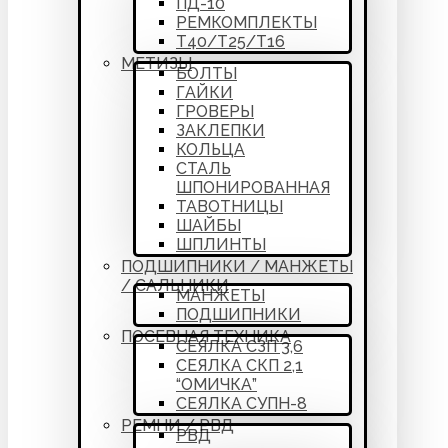
ПД-10
РЕМКОМПЛЕКТЫ
Т40/Т25/Т16
МЕТИЗЫ
БОЛТЫ
ГАЙКИ
ГРОВЕРЫ
ЗАКЛЕПКИ
КОЛЬЦА
СТАЛЬ
ШПОНИРОВАННАЯ
ТАВОТНИЦЫ
ШАЙБЫ
ШПЛИНТЫ
ПОДШИПНИКИ / МАНЖЕТЫ
/ САЛЬНИКИ
МАНЖЕТЫ
ПОДШИПНИКИ
ПОСЕВНАЯ ТЕХНИКА
СЕЯЛКА СЗП 3,6
СЕЯЛКА СКП 2,1
“ОМИЧКА”
СЕЯЛКА СУПН-8
РЕМНИ / РВД
РВД