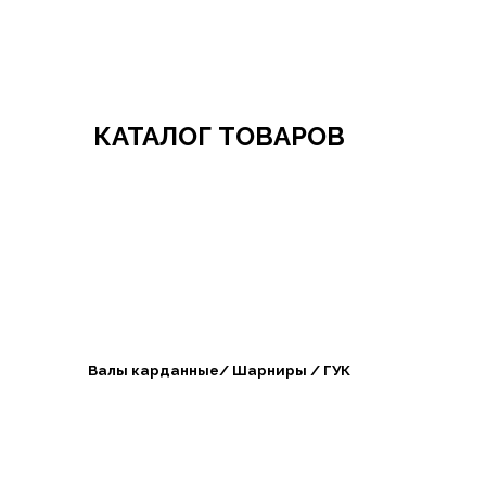
Добро пожаловать в СибАгроБизнес
КАТАЛОГ ТОВАРОВ
Валы карданные/ Шарниры / ГУК