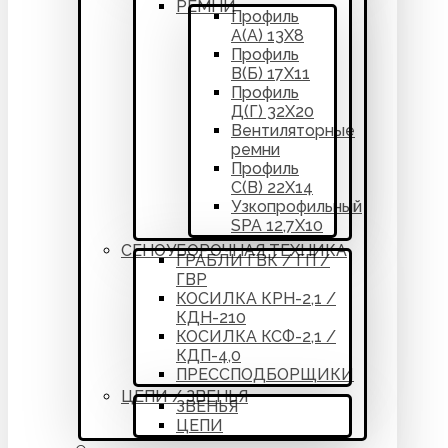
РЕМНИ
Профиль
А(А) 13Х8
Профиль
В(Б) 17Х11
Профиль
Д(Г) 32Х20
Вентиляторные
ремни
Профиль
С(В) 22Х14
Узкопрофильный
SPA 12,7Х10
СЕНОУБОРОЧНАЯ ТЕХНИКА
ГРАБЛИ ГВК / ГП /
ГВР
КОСИЛКА КРН-2,1 /
КДН-210
КОСИЛКА КСФ-2,1 /
КДП-4,0
ПРЕССПОДБОРЩИКИ
ЦЕПИ / ЗВЕНЬЯ
ЗВЕНЬЯ
ЦЕПИ