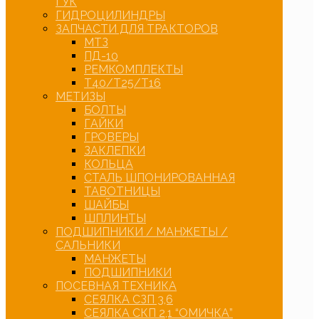
ГУК
ГИДРОЦИЛИНДРЫ
ЗАПЧАСТИ ДЛЯ ТРАКТОРОВ
МТЗ
ПД-10
РЕМКОМПЛЕКТЫ
Т40/Т25/Т16
МЕТИЗЫ
БОЛТЫ
ГАЙКИ
ГРОВЕРЫ
ЗАКЛЕПКИ
КОЛЬЦА
СТАЛЬ ШПОНИРОВАННАЯ
ТАВОТНИЦЫ
ШАЙБЫ
ШПЛИНТЫ
ПОДШИПНИКИ / МАНЖЕТЫ /
САЛЬНИКИ
МАНЖЕТЫ
ПОДШИПНИКИ
ПОСЕВНАЯ ТЕХНИКА
СЕЯЛКА СЗП 3,6
СЕЯЛКА СКП 2,1 “ОМИЧКА”