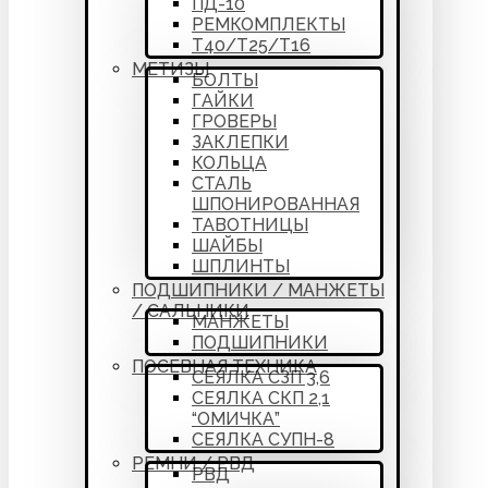
ПД-10
РЕМКОМПЛЕКТЫ
Т40/Т25/Т16
МЕТИЗЫ
БОЛТЫ
ГАЙКИ
ГРОВЕРЫ
ЗАКЛЕПКИ
КОЛЬЦА
СТАЛЬ
ШПОНИРОВАННАЯ
ТАВОТНИЦЫ
ШАЙБЫ
ШПЛИНТЫ
ПОДШИПНИКИ / МАНЖЕТЫ
/ САЛЬНИКИ
МАНЖЕТЫ
ПОДШИПНИКИ
ПОСЕВНАЯ ТЕХНИКА
СЕЯЛКА СЗП 3,6
СЕЯЛКА СКП 2,1
“ОМИЧКА”
СЕЯЛКА СУПН-8
РЕМНИ / РВД
РВД