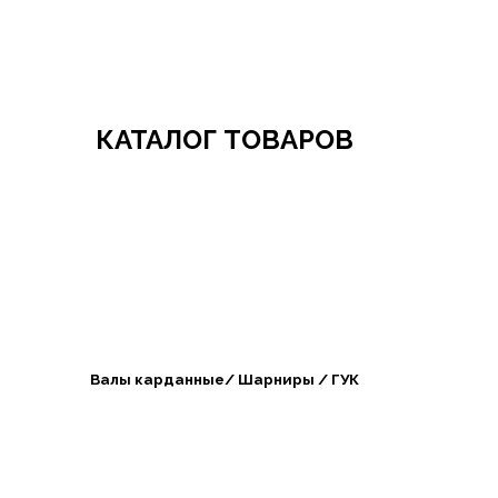
Добро пожаловать в СибАгроБизнес
КАТАЛОГ ТОВАРОВ
Валы карданные/ Шарниры / ГУК