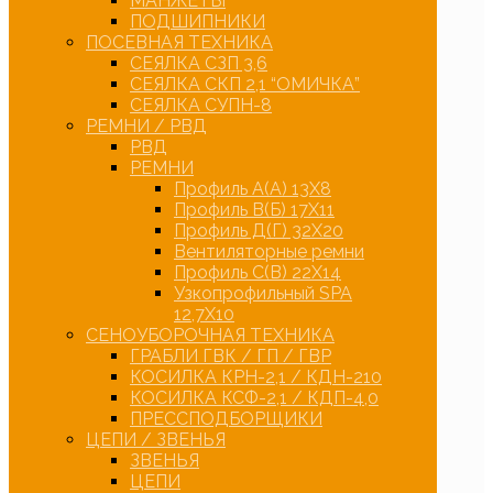
МАНЖЕТЫ
ПОДШИПНИКИ
ПОСЕВНАЯ ТЕХНИКА
СЕЯЛКА СЗП 3,6
СЕЯЛКА СКП 2,1 “ОМИЧКА”
СЕЯЛКА СУПН-8
РЕМНИ / РВД
РВД
РЕМНИ
Профиль А(А) 13Х8
Профиль В(Б) 17Х11
Профиль Д(Г) 32Х20
Вентиляторные ремни
Профиль С(В) 22Х14
Узкопрофильный SPA
12,7Х10
СЕНОУБОРОЧНАЯ ТЕХНИКА
ГРАБЛИ ГВК / ГП / ГВР
КОСИЛКА КРН-2,1 / КДН-210
КОСИЛКА КСФ-2,1 / КДП-4,0
ПРЕССПОДБОРЩИКИ
ЦЕПИ / ЗВЕНЬЯ
ЗВЕНЬЯ
ЦЕПИ