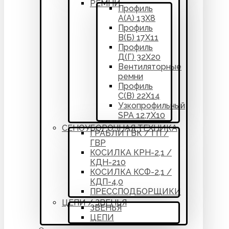
РЕМНИ
Профиль
А(А) 13Х8
Профиль
В(Б) 17Х11
Профиль
Д(Г) 32Х20
Вентиляторные
ремни
Профиль
С(В) 22Х14
Узкопрофильный
SPA 12,7Х10
СЕНОУБОРОЧНАЯ ТЕХНИКА
ГРАБЛИ ГВК / ГП /
ГВР
КОСИЛКА КРН-2,1 /
КДН-210
КОСИЛКА КСФ-2,1 /
КДП-4,0
ПРЕССПОДБОРЩИКИ
ЦЕПИ / ЗВЕНЬЯ
ЗВЕНЬЯ
ЦЕПИ