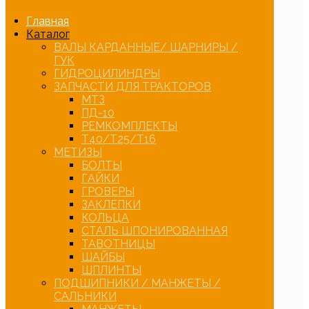
Главная
Каталог
ВАЛЫ КАРДАННЫЕ/ ШАРНИРЫ /
ГУК
ГИДРОЦИЛИНДРЫ
ЗАПЧАСТИ ДЛЯ ТРАКТОРОВ
МТЗ
ПД-10
РЕМКОМПЛЕКТЫ
Т40/Т25/Т16
МЕТИЗЫ
БОЛТЫ
ГАЙКИ
ГРОВЕРЫ
ЗАКЛЕПКИ
КОЛЬЦА
СТАЛЬ ШПОНИРОВАННАЯ
ТАВОТНИЦЫ
ШАЙБЫ
ШПЛИНТЫ
ПОДШИПНИКИ / МАНЖЕТЫ /
САЛЬНИКИ