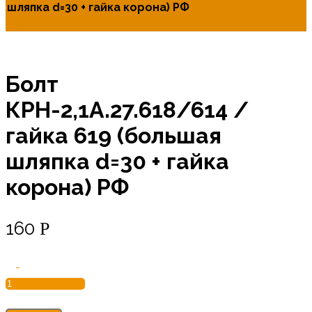
шляпка d=30 + гайка корона) РФ
Болт
КРН-2,1А.27.618/614 /
гайка 619 (большая
шляпка d=30 + гайка
корона) РФ
160
Р
Количество
-
товара
Болт
КРН-2,1А.27.618/614