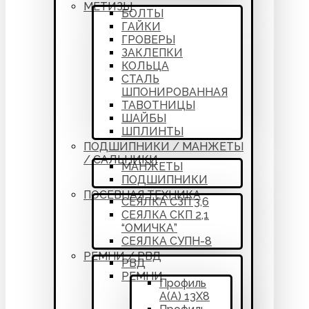
МЕТИЗЫ
БОЛТЫ
ГАЙКИ
ГРОВЕРЫ
ЗАКЛЕПКИ
КОЛЬЦА
СТАЛЬ
ШПОНИРОВАННАЯ
ТАВОТНИЦЫ
ШАЙБЫ
ШПЛИНТЫ
ПОДШИПНИКИ / МАНЖЕТЫ
/ САЛЬНИКИ
МАНЖЕТЫ
ПОДШИПНИКИ
ПОСЕВНАЯ ТЕХНИКА
СЕЯЛКА СЗП 3,6
СЕЯЛКА СКП 2,1
“ОМИЧКА”
СЕЯЛКА СУПН-8
РЕМНИ / РВД
РВД
РЕМНИ
Профиль
А(А) 13Х8