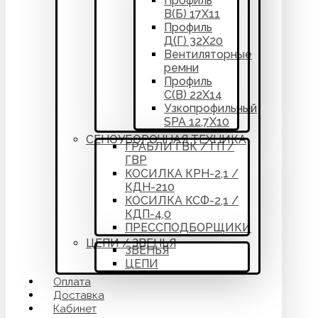
Профиль
В(Б) 17Х11
Профиль
Д(Г) 32Х20
Вентиляторные
ремни
Профиль
С(В) 22Х14
Узкопрофильный
SPA 12,7Х10
СЕНОУБОРОЧНАЯ ТЕХНИКА
ГРАБЛИ ГВК / ГП /
ГВР
КОСИЛКА КРН-2,1 /
КДН-210
КОСИЛКА КСФ-2,1 /
КДП-4,0
ПРЕССПОДБОРЩИКИ
ЦЕПИ / ЗВЕНЬЯ
ЗВЕНЬЯ
ЦЕПИ
Оплата
Доставка
Кабинет