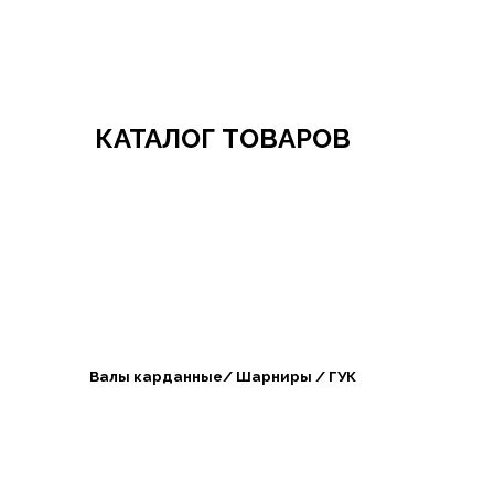
Добро пожаловать в СибАгроБизнес
КАТАЛОГ ТОВАРОВ
Валы карданные/ Шарниры / ГУК