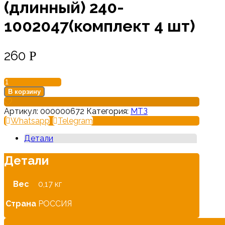
(длинный) 240-
1002047(комплект 4 шт)
260
Р
Количество
товара
В корзину
Болт
крепления
Артикул:
000000672
Категория:
МТЗ
ГБЦ
Whatsapp
Telegram
(длинный)
240-
Детали
1002047(комплект
4
Детали
шт)
Вес
0,17 кг
Страна
РОССИЯ