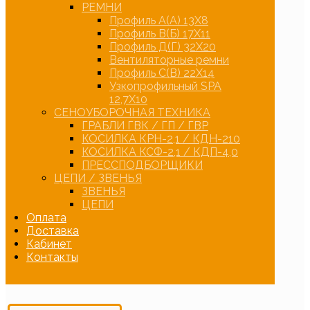
РЕМНИ
Профиль А(А) 13Х8
Профиль В(Б) 17Х11
Профиль Д(Г) 32Х20
Вентиляторные ремни
Профиль С(В) 22Х14
Узкопрофильный SPA
12,7Х10
СЕНОУБОРОЧНАЯ ТЕХНИКА
ГРАБЛИ ГВК / ГП / ГВР
КОСИЛКА КРН-2,1 / КДН-210
КОСИЛКА КСФ-2,1 / КДП-4,0
ПРЕССПОДБОРЩИКИ
ЦЕПИ / ЗВЕНЬЯ
ЗВЕНЬЯ
ЦЕПИ
Оплата
Доставка
Кабинет
Контакты