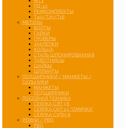
МТЗ
ПД-10
РЕМКОМПЛЕКТЫ
Т40/Т25/Т16
МЕТИЗЫ
БОЛТЫ
ГАЙКИ
ГРОВЕРЫ
ЗАКЛЕПКИ
КОЛЬЦА
СТАЛЬ ШПОНИРОВАННАЯ
ТАВОТНИЦЫ
ШАЙБЫ
ШПЛИНТЫ
ПОДШИПНИКИ / МАНЖЕТЫ /
САЛЬНИКИ
МАНЖЕТЫ
ПОДШИПНИКИ
ПОСЕВНАЯ ТЕХНИКА
СЕЯЛКА СЗП 3,6
СЕЯЛКА СКП 2,1 “ОМИЧКА”
СЕЯЛКА СУПН-8
РЕМНИ / РВД
РВД